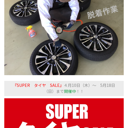
『SUPER タイヤ SALE』
４月10日（木）～ 5月18日
（日）まで
開催中
！！