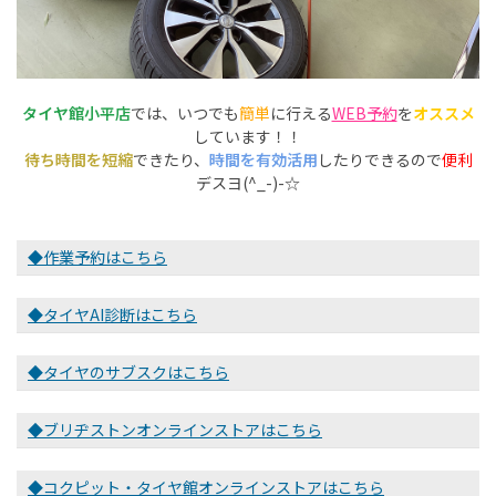
タイヤ館小平店
では、いつでも
簡単
に行える
WEB予約
を
オススメ
しています！！
待ち時間を短縮
できたり、
時間を有効活用
したりできるので
便利
デスヨ(^_-)-☆
◆作業予約はこちら
◆タイヤAI診断はこちら
◆タイヤのサブスクはこちら
◆ブリヂストンオンラインストアはこちら
◆コクピット・タイヤ館オンラインストアはこちら