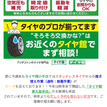
更に今週末も
タイヤ館小平店
では
スタッドレスタイヤ
からの
履き
替え作業（通称：脱着作業）
が
ピーク
を迎えております！！今年は昨年末で閉店した
『タイヤ館
東久留米店』
のお客様も来店
されていますので、例年よりも
忙しく予約も取れない状況
です。ご
理解の程お願い致します。