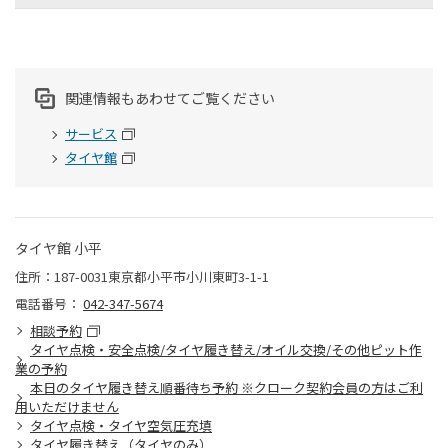
関連情報もあわせてご覧ください
サービス
タイヤ館
タイヤ館 小平
住所：187-0031東京都小平市小川東町3-1-1
電話番号：
042-347-5674
相談予約
タイヤ点検・安全点検/タイヤ履き替え/オイル交換/その他ピット作
業の予約
本日のタイヤ履き替え順番待ち予約 ※クローク契約会員の方はご利
用いただけません
タイヤ点検・タイヤ空気圧充填
タイヤ履き替え（タイヤのみ）