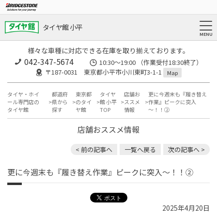
タイヤ館 小平
様々な車種に対応できる在庫を取り揃えております。
042-347-5674
10:30～19:00 （作業受付18:30終了）
〒187-0031 東京都小平市小川東町3-1-1
Map
タイヤ・ホイ
都道府
東京都
タイヤ
店舗お
更に今週末も『履き替え
ール専門店の
県から
のタイ
館 小平
ススメ
作業』ピークに突入
タイヤ館
探す
ヤ館
TOP
情報
～！！②
店舗おススメ情報
< 前の記事へ
一覧へ戻る
次の記事へ >
更に今週末も『履き替え作業』ピークに突入～！！②
2025年4月20日