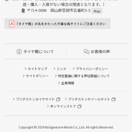
店・購入・入庫がない場合は閉店となります。）
〒714-0086 岡山県笠岡市五番町3-5
Map
タイヤ館について
お客様の声
サイトマップ
リンク
プライバシーポリシー
サイトポリシー
特定整備に関する弊社取組について
企業情報
ブリヂストンタイヤサイト
ブリヂストンホイールサイト
タイヤ点検・安全点検/タイヤ履き替え/オイル交換/その他
ピット作業の予約
オンラインストア
クローク契約会員専用タイヤ履き替え※タイヤ履き替えを
希望のクローク契約会員の方はこちらを選択ください
Copyright © 2024 Bridgestone Retail Co.,Ltd. All rights Reserved.
本日のタイヤ履き替え順番待ち予約 ※クローク契約会員の