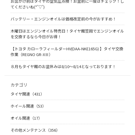
お出かけ前はタイヤの空気圧点検！お盆前に一度はチェック！し
てくださいね(*'▽')
バッテリー・エンジンオイルは価格改定前の今がおすすめ！
木曜日はエンジンオイル特売日！タイヤ館笠岡でエンジンオイル
を交換するなら今日がお得！
【トヨタ カローラフィールダーHV(DAA-NKE165G) 】タイヤ交換
作業（REGNO GR-XⅢ）
８月もタイヤ館のお盆休みは8/10～8/14となっております！
カテゴリ
タイヤ関連（431）
ホイール関連（53）
オイル関連（17）
その他メンテナンス（356）