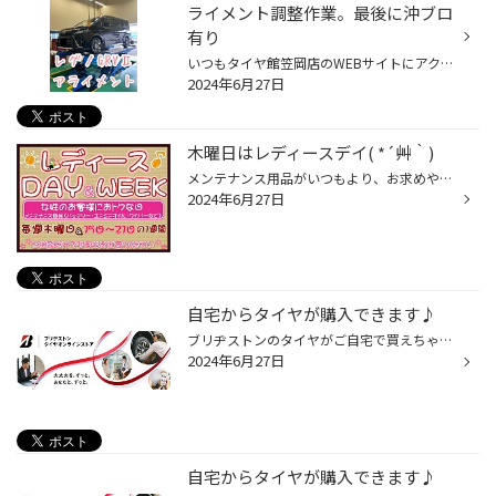
ライメント調整作業。最後に沖ブロ
有り
いつもタイヤ館笠岡店のWEBサイトにアクセスいただきありがとうございます。 タイヤ館笠岡店の沖です('◇')ゞ 今回の作業事例はトヨタ ヴォクシーのタイヤ交換作業になります。 それでは早速交換していきましょう(^^♪ 今回はレグノからレグノに交換していただきます。 リピート率高めです( *´艸｀) ...
2024年6月27日
木曜日はレディースデイ( *´艸｀)
メンテナンス用品がいつもより、お求めやすくなっております！ タイヤの空気圧の補充も重要な点検ですので、点検だけでも是非お越しください。 ・エンジンオイル 交換目安「3000km」 ・オートマチックオイル 交換目安「1～2万km」 交換量で違います。 ・バッテリー 交換目安「2～3年」 ...
2024年6月27日
自宅からタイヤが購入できます♪
ブリヂストンのタイヤがご自宅で買えちゃいます♪ 実は！！ ネットからでもタイヤ購入ができるのを ご存知ですか??(・。・) いくつかのサイトで購入できるので 自分に合った買い方をぜひ見つけてみてください♪♪ タイヤ館ECサイトでタイヤを購入 ↓ ↓サイトにアクセス！！↓ ↓ 【タイヤ館 ECサイト】は...
2024年6月27日
自宅からタイヤが購入できます♪