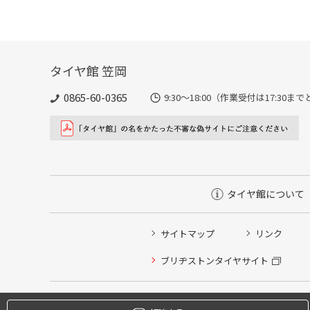
タイヤ館 笠岡
0865-60-0365
9:30～18:00（作業受付は17
タイヤ館について
サイトマップ
リンク
タイヤ点検・安全点検/タイヤ履き替え/オイル交換/その
ブリヂストンタイヤサイト
クローク契約会員専用タイヤ履き替え※タイヤ履き替えを
本日のタイヤ履き替え順番待ち予約 ※クローク契約会員