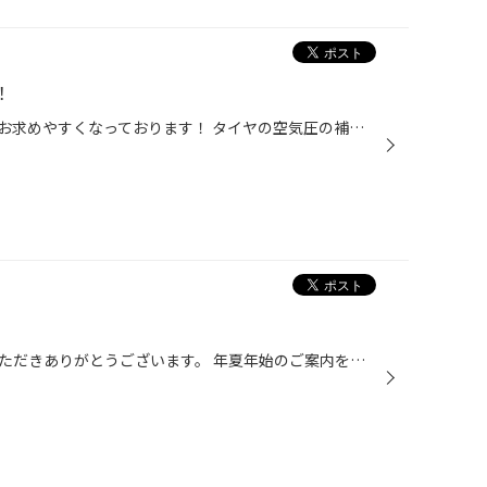
！
メンテナンス用品がいつもより、お求めやすくなっております！ タイヤの空気圧の補充も重要な点検ですので、点検だけでも是非お越しください。 ・エンジンオイル 交換目安「3000km」 ・オートマチックオイル 交換目安「1～2万km」 交換量で違います。 ・バッテリー 交換目安「2～3年」 ...
いつもタイヤ館笠岡店をご利用いただきありがとうございます。 年夏年始のご案内を致します。 12月30日（作業受付終了は15：00）17：00迄営業となっております。 初売りは１月４日金曜日から通常営業となっております！ 来年もタイヤ館笠岡店を宜しくお願い致します。 タイヤ館笠岡店 スタッフ一同