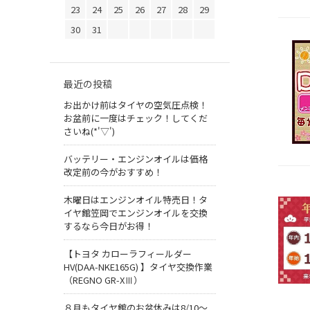
23
24
25
26
27
28
29
30
31
最近の投稿
お出かけ前はタイヤの空気圧点検！
お盆前に一度はチェック！してくだ
さいね(*'▽')
バッテリー・エンジンオイルは価格
改定前の今がおすすめ！
木曜日はエンジンオイル特売日！タ
イヤ館笠岡でエンジンオイルを交換
するなら今日がお得！
【トヨタ カローラフィールダー
HV(DAA-NKE165G) 】タイヤ交換作業
（REGNO GR-XⅢ）
８月もタイヤ館のお盆休みは8/10～