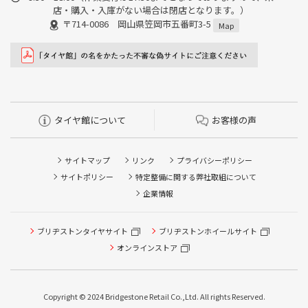
店・購入・入庫がない場合は閉店となります。）
〒714-0086 岡山県笠岡市五番町3-5
Map
タイヤ館について
お客様の声
サイトマップ
リンク
プライバシーポリシー
サイトポリシー
特定整備に関する弊社取組について
企業情報
ブリヂストンタイヤサイト
ブリヂストンホイールサイト
タイヤ点検・安全点検/タイヤ履き替え/オイル交換/その他
ピット作業の予約
オンラインストア
クローク契約会員専用タイヤ履き替え※タイヤ履き替えを
希望のクローク契約会員の方はこちらを選択ください
Copyright © 2024 Bridgestone Retail Co.,Ltd. All rights Reserved.
本日のタイヤ履き替え順番待ち予約 ※クローク契約会員の