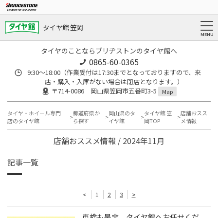
タイヤ館 笠岡
タイヤのことならブリヂストンのタイヤ館へ
0865-60-0365
9:30～18:00（作業受付は17:30までとなっておりますので、来
店・購入・入庫がない場合は閉店となります。）
〒714-0086 岡山県笠岡市五番町3-5
Map
タイヤ・ホイール専門
都道府県か
岡山県のタ
タイヤ館 笠
店舗おスス
店のタイヤ館
ら探す
イヤ館
岡TOP
メ情報
店舗おススメ情報 / 2024年11月
記事一覧
<
1
2
3
>
車検も是非、タイヤ館へお任せくだ