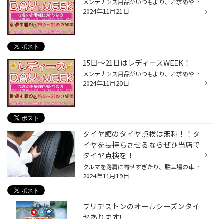
メンテナンス用品がいつもより、お求めやすくなっております！ タイヤの空気圧の補充も重要な点検ですので、点検だけでも是非お越しください。 ・エンジンオイル 交換目安「3000km」 ・オートマチックオイル 交換目安「1～2万km」 交換量で違います。 ・バッテリー 交換目安「2～3年」 ...
2024年11月21日
15日～21日はレディースWEEK！
メンテナンス用品がいつもより、お求めやすくなっております！ タイヤの空気圧の補充も重要な点検ですので、点検だけでも是非お越しください。 ・エンジンオイル 交換目安「3000km」 ・オートマチックオイル 交換目安「1～2万km」 交換量で違います。 ・バッテリー 交換目安「2～3年」 ...
2024年11月20日
タイヤ館のタイヤ点検は無料！！タ
イヤを長持ちさせるならぜひ当店で
タイヤ点検を！
クルマを路肩に寄せすぎたり、駐車場の車止めにぶつけたりして、 お気に入りのホイールを傷つけてしまったという経験は、多くの方がお持ちなのではないでしょうか。 とっても残念な気持ちになりますが、そんなときタイヤも気にかけていらっしゃいますか？ また、タイヤの“見える側”にはワックスをき...
2024年11月19日
ブリヂストンのオールシーズンタイ
ヤあります❗️