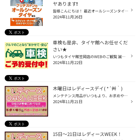
ヤあります❗️
皆様こんにちは！ 最近オールシーズンタイヤという言葉を よく耳にすることがあるのではないでしょうか？ お問い合わせも年々と増えている状況です。 実はブリヂストンにも オールシーズンタイヤがあるんです❗️ その名も「マルチウェザー2」❗️ しかもこの秋に2にモデルチェンジしたばかりの 新商...
2024年11月26日
車検も是非、タイヤ館へお任せくだ
さい★
いつもタイヤ館笠岡店のWEBのご観覧 誠にありがとうございます♪ 車検も是非、タイヤ館笠岡店へ お任せください☆
2024年11月22日
木曜日はレディースデイ( *´艸｀)
メンテナンス用品がいつもより、お求めやすくなっております！ タイヤの空気圧の補充も重要な点検ですので、点検だけでも是非お越しください。 ・エンジンオイル 交換目安「3000km」 ・オートマチックオイル 交換目安「1～2万km」 交換量で違います。 ・バッテリー 交換目安「2～3年」 ...
2024年11月21日
15日～21日はレディースWEEK！