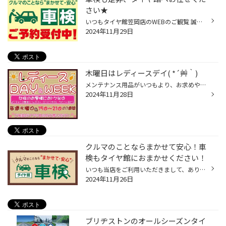
さい★
いつもタイヤ館笠岡店のWEBのご観覧 誠にありがとうございます♪ 車検も是非、タイヤ館笠岡店へ お任せください☆
2024年11月29日
木曜日はレディースデイ( *´艸｀)
メンテナンス用品がいつもより、お求めやすくなっております！ タイヤの空気圧の補充も重要な点検ですので、点検だけでも是非お越しください。 ・エンジンオイル 交換目安「3000km」 ・オートマチックオイル 交換目安「1～2万km」 交換量で違います。 ・バッテリー 交換目安「2～3年」 ...
2024年11月28日
クルマのことならまかせて安心！車
検もタイヤ館におまかせください！
いつも当店をご利用いただきまして、ありがとうございます。 突然ですが、 タイヤ館でおクルマの車検も取り扱っていることご存じですか？ タイヤ館といえば、タイヤ専門店というイメージから、 タイヤを購入するだけのお店というイメージを持たれているお客様も多く、 車検も取り扱っていることをお...
2024年11月26日
ブリヂストンのオールシーズンタイ