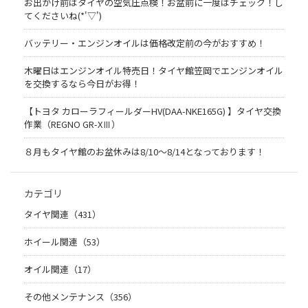
お出かけ前はタイヤの空気圧点検！お盆前に一度はチェック！し
てくださいね(*'▽')
バッテリー・エンジンオイルは価格改定前の今がおすすめ！
木曜日はエンジンオイル特売日！タイヤ館笠岡でエンジンオイル
を交換するなら今日がお得！
【トヨタ カローラフィールダーHV(DAA-NKE165G) 】タイヤ交換
作業（REGNO GR-XⅢ）
８月もタイヤ館のお盆休みは8/10～8/14となっております！
カテゴリ
タイヤ関連（431）
ホイール関連（53）
オイル関連（17）
その他メンテナンス（356）