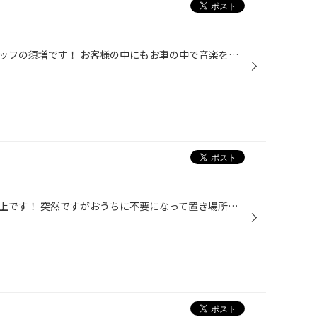
こんにちは！タイヤ館笠岡店スタッフの須増です！ お客様の中にもお車の中で音楽を聴かれる方も多いと思いますが皆さんは普段どういった音楽を聴かれますか(＾＾)？ 私は先日のお休みに前から欲しかったCDを買ってきました(*^▽^*) 普段の運転がとても楽しくなります(^^♪ お客様のおすすめの楽曲やグ...
こんにちは！タイヤ館笠岡店の池上です！ 突然ですがおうちに不要になって置き場所や処分に困っているタイヤはございませんか(＾＾)？ 有料にはなりますがタイヤ館笠岡店に不要になったタイヤを 持ってきていただければこちらで処分いたします(^^)/ どうぞお気軽にスタッフにお問い合わせください(^...