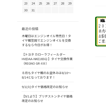
23
24
25
26
27
28
29
30
31
最近の投稿
木曜日はエンジンオイル特売日！タ
イヤ館笠岡でエンジンオイルを交換
するなら今日がお得！
【トヨタ カローラフィールダー
HV(DAA-NKE165G) 】タイヤ交換作業
（REGNO GR-XⅢ）
８月もタイヤ館のお盆休みは8/10～
8/14となっております！
9/1(火)タイヤ価格改定のお知らせ
【9/1より】ブリヂストンタイヤ価格
改定のお知らせ