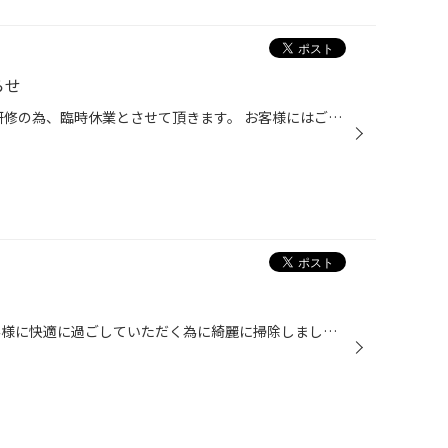
らせ
2019年２月19日（火）は、社内研修の為、臨時休業とさせて頂きます。 お客様にはご不便、ご迷惑をおかけ致しますが、ご理解頂けますようお願い致します。 ２月店休日は、６日、13日、19日、20日、27日です。 板野
お客様の為綺麗に！！ 車内もお客様に快適に過ごしていただく為に綺麗に掃除しましたよ。 自己満足でエンジンルーム内も綺麗にしました。 バリアスコートもしました。 どうですか？良い感じじゃないですか～ バリアスコートの水弾きいいですね～