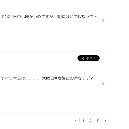
こんにちは *✲ﾟタイヤ館 笠岡店です*✲ﾟ 日中は暖かいのですが、朝晩はとても寒いですね･ﾟ･｡ 今週末はもっと寒くなるみたいで・・・凍結が心配ですね。。。 そんな時でも安心、ブリヂストンのスタッドレスタイヤ!! 当店はまだ在庫ありますよ～ 即付け可能（在庫あれば・・・） 是非、ご相談だけでも...
こんにちは ✧*｡タイヤ館 笠岡店です✧*｡ 本日は、、、、 木曜日❤︎女性にお得なレディースDAY❤︎ ☆メンテナンス商品☆ ・バッテリー ・オイル ・ワイパー ・エアコンフィルター などなど 粗品もプレゼントしております。 是非、この機会にどうぞ!!(*´▽`*)
<
1
2
3
>