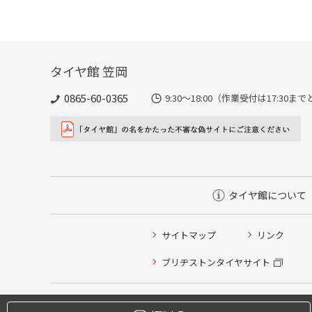
タイヤ館 笠岡
0865-60-0365
9:30～18:00（作業受付は17
タイヤ館について
サイトマップ
リンク
タイヤ点検・安全点検/タイヤ履き替え/オイル交換/その
ブリヂストンタイヤサイト
クローク契約会員専用タイヤ履き替え※タイヤ履き替えを
本日のタイヤ履き替え順番待ち予約 ※クローク契約会員