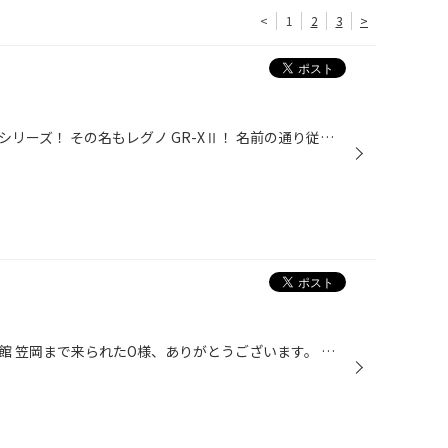
<
1
2
3
>
乗り心地と静寂性に優れたレグノシリーズ！ その名もレグノ GR-XⅡ！ 名前の通り従来のレグノGR-XⅠから進化したタイヤです！ パターン形状やタイヤの内部構造の改良によって静寂性能のUPや摩耗しても静寂性が持続するようになりました！ また、路面との接地形状の最適化により路面からの衝撃を軽減し...
新車で購入され、その足でタイヤ館 笠岡まで来られたO様、ありがとうございます。 車体の色も良くてかっこいいですね。 夏タイヤのホイール交換もお待ちしております。 後、ドライブレコーダも取り扱いしてます。在庫があれば、すぐに取付けますよ！！ タイヤ、ホイール、オイル交換はタイヤ館 笠岡...