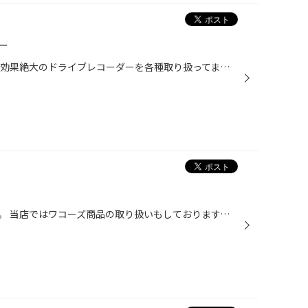
ー
おはようございます。 煽り運転に効果絶大のドライブレコーダーを各種取り扱ってます。 最近よく売れているので、在庫切れになってたらごめんなさい。 どんなドライブレコーダーが良いのか分からないときは、スタッフまで問い合わせください。 お客様にあった商品をご提案します。 あと、LEDバルブ...
こんにちは！スタッフの加茂です。 当店ではワコーズ商品の取り扱いもしております。 在庫がない商品も取り寄せすることができますので 気になった方は、スタッフまでご相談ください！ ★タイヤ・オイル交換は、笠岡市五番町のタイヤ館笠岡で★