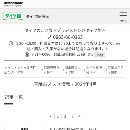
タイヤ館 笠岡
タイヤのことならブリヂストンのタイヤ館へ
0865-60-0365
9:30～18:00（作業受付は17:30までとなっておりますので、来
店・購入・入庫がない場合は閉店となります。）
〒714-0086 岡山県笠岡市五番町3-5
Map
タイヤ・ホイール専門
都道府県か
岡山県のタ
タイヤ館 笠
店舗おスス
店のタイヤ館
ら探す
イヤ館
岡TOP
メ情報
店舗おススメ情報 / 2024年4月
記事一覧
<
1
2
3
>
５月の定休日のおしらせ。