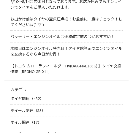
8/10～8/14は店休日となっております。お店が休みでもオンライ
ンでタイヤをご購入いただけます。
お出かけ前はタイヤの空気圧点検！お盆前に一度はチェック！し
てくださいね(*'▽')
バッテリー・エンジンオイルは価格改定前の今がおすすめ！
木曜日はエンジンオイル特売日！タイヤ館笠岡でエンジンオイル
を交換するなら今日がお得！
【トヨタ カローラフィールダーHV(DAA-NKE165G) 】タイヤ交換
作業（REGNO GR-XⅢ）
カテゴリ
タイヤ関連（432）
ホイール関連（53）
オイル関連（17）