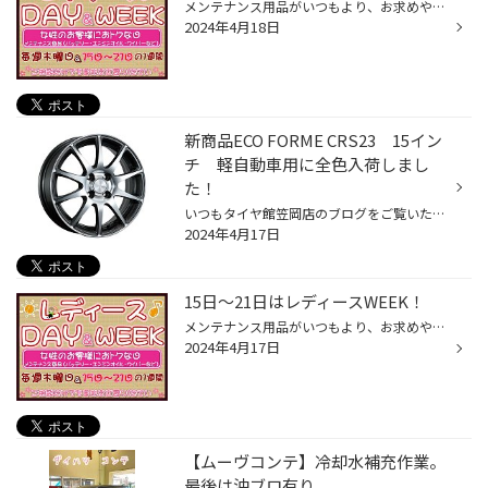
メンテナンス用品がいつもより、お求めやすくなっております！ タイヤの空気圧の補充も重要な点検ですので、点検だけでも是非お越しください。 ・エンジンオイル 交換目安「3000km」 ・オートマチックオイル 交換目安「1～2万km」 交換量で違います。 ・バッテリー 交換目安「2～3年」 ...
2024年4月18日
新商品ECO FORME CRS23 15イン
チ 軽自動車用に全色入荷しまし
た！
いつもタイヤ館笠岡店のブログをご覧いただきましてありがとうございます。 タイヤ館笠岡店藤井スタッフです！ 新商品ECO FORME CRS23 15インチ 軽自動車用に全色入荷しましたよ！ ECO FORME CRS23 華やかさと上質感を実現したGM/N深みのあるダークなガンメタリックに表面切削を施し、コントラスト...
2024年4月17日
15日～21日はレディースWEEK！
メンテナンス用品がいつもより、お求めやすくなっております！ タイヤの空気圧の補充も重要な点検ですので、点検だけでも是非お越しください。 ・エンジンオイル 交換目安「3000km」 ・オートマチックオイル 交換目安「1～2万km」 交換量で違います。 ・バッテリー 交換目安「2～3年」 ...
2024年4月17日
【ムーヴコンテ】冷却水補充作業。
最後は沖ブロ有り