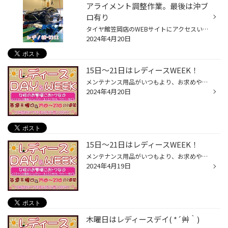
アライメント調整作業。最後は沖ブ
ロ有り
タイヤ館笠岡店のWEBサイトにアクセスいただきありがとうございます。 タイヤ館笠岡店の沖です('◇')ゞ 今回の作業事例はトヨタ カローラスポーツのタイヤ交換作業になります。 それでは早速交換していきましょう(^^♪ 今回交換したタイヤは ブリヂストン製 レグノGR-XⅢ そしてタイヤ交換後はもちろん...
2024年4月20日
15日～21日はレディースWEEK！
メンテナンス用品がいつもより、お求めやすくなっております！ タイヤの空気圧の補充も重要な点検ですので、点検だけでも是非お越しください。 ・エンジンオイル 交換目安「3000km」 ・オートマチックオイル 交換目安「1～2万km」 交換量で違います。 ・バッテリー 交換目安「2～3年」 ...
2024年4月20日
15日～21日はレディースWEEK！
メンテナンス用品がいつもより、お求めやすくなっております！ タイヤの空気圧の補充も重要な点検ですので、点検だけでも是非お越しください。 ・エンジンオイル 交換目安「3000km」 ・オートマチックオイル 交換目安「1～2万km」 交換量で違います。 ・バッテリー 交換目安「2～3年」 ...
2024年4月19日
木曜日はレディースデイ( *´艸｀)