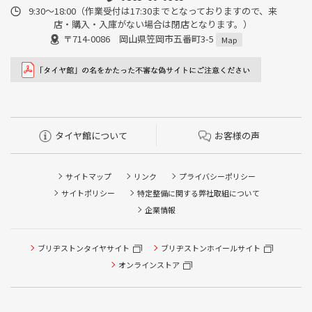
9:30～18:00（作業受付は17:30までとなっておりますので、来
店・購入・入庫がない場合は閉店となります。）
〒714-0086 岡山県笠岡市五番町3-5
Map
タイヤ館について
お客様の声
サイトマップ
リンク
プライバシーポリシー
サイトポリシー
特定整備に関する弊社取組について
企業情報
タイヤ点検・安全点検/タイヤ履き替え/オイル交換/その他
ブリヂストンタイヤサイト
ブリヂストンホイールサイト
ピット作業の予約
オンラインストア
クローク契約会員専用タイヤ履き替え※タイヤ履き替えを
希望のクローク契約会員の方はこちらを選択ください