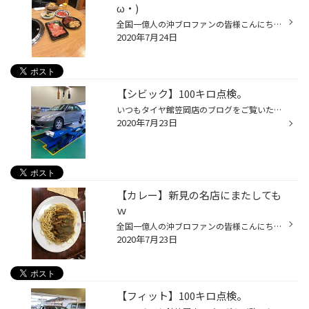
ω・)
全国一億人の沖ブロファンの皆様こんにちは|ω・) タイヤ館笠岡店の太郎こと沖ですよｗ さてさて・・・ 先日仕事終わりに 友人と車の話で焼き肉屋で待ち合わせ(・´з`・) 今回お邪魔したお店は 喰太郎さんにお邪魔しました('ω') ぱっと見要塞なのかと思わせる外観ｗ 写真がアップできないのが悲しいｗ...
2020年7月24日
【シビック】100キロ点検。
いつもタイヤ館笠岡店のブログをご覧いただきましてありがとうございます。 タイヤ館笠岡店スタッフ沖です。 今回の作業事例は、 ホンダ シビックの100キロ点検作業になります。 空気圧点検・ナットの増し締め・タイヤワックス・ホイール清掃までして完成です。 ありがとうございました。 検索ワー...
2020年7月23日
【カレー】新見の名店にまたしても
ｗ
全国一億人の沖ブロファンの皆様こんにちは|ω・) タイヤ館笠岡店の太郎こと沖ですよｗ さてさて・・・ 先日の休みに またしても 新見に行きました( *´艸｀) もちろん目的は タイムさんですｗｗｗｗ 今回はカツパスタを頼みましたｗ カツも美味いがソースも美味い！！！ ゆうてソースは有名なカレー...
2020年7月23日
【フィット】100キロ点検。