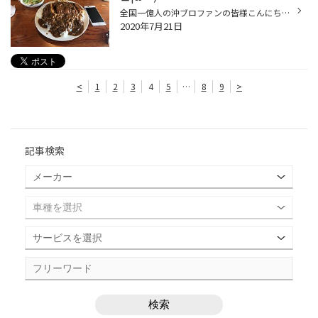
全国一億人の沖ブロファンの皆様こんにちは|ω・) タイヤ館笠岡店の太郎こと沖ですよｗ さてさて・・・ コロナ渦になる前に ５３号線沿いにある ハウスヴィレッジさんに|дﾟ) こちらのお店はデカ盛りで有名なカフェですｗ 前にモーニングで寄ったら・・・ カレーは昼からなんですよｗ となｗｗｗ まだ...
2020年7月21日
<
1
2
3
4
5
…
8
9
>
記事検索