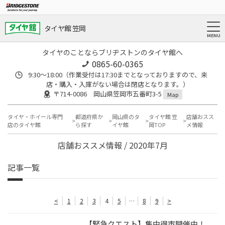
タイヤ館 笠岡
タイヤのことならブリヂストンのタイヤ館へ
0865-60-0365
9:30～18:00（作業受付は17:30までとなっておりますので、来
店・購入・入庫がない場合は閉店となります。）
〒714-0086 岡山県笠岡市五番町3-5
Map
タイヤ・ホイール専門
都道府県か
岡山県のタ
タイヤ館 笠
店舗おスス
店のタイヤ館
ら探す
イヤ館
岡TOP
メ情報
店舗おススメ情報 / 2020年7月
記事一覧
<
1
2
3
4
5
…
8
9
>
【緊急クエスト】集中得市開催中！