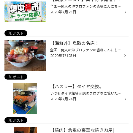
全国一億人の沖ブロファンの皆様こんにちは|ω・) タイヤ館笠岡店の太郎こと沖ですよｗ さてさて・・・ 皆様 実はタイヤ館では集中得市を開催いたしております！！！ 8月2日まで開催してますのでぜひお越しくださいませ(ΦωΦ) 集中得市の意味が解らない人が多いと思いますので一言！ お買い得ってこと...
2020年7月25日
【海鮮丼】鳥取の名店！
全国一億人の沖ブロファンの皆様こんにちは|ω・) タイヤ館笠岡店の太郎こと沖ですよｗ さてさて・・・ 先日の休みに 鳥取まで皆でツーリング(∩´∀｀)∩ ちょっと距離はありましたが 目的地到着！！！ お店の名前は ふじさんです。 こちらのお店の海鮮丼がメチャクチャうまい！！！ 超新鮮であまり生臭...
2020年7月25日
【ハスラー】タイヤ交換。
いつもタイヤ館笠岡店のブログをご覧いただきましてありがとうございます。 タイヤ館笠岡店スタッフ沖です。 今回の作業事例は、 スズキ ハスラーのタイヤ交換作業になります。 パンクからのご来店ですが 4本全部交換になりました。 溝の少ないタイヤはスリップの原因になりますからね。 今回装着し...
2020年7月24日
【焼肉】倉敷の豪華な焼き肉屋|