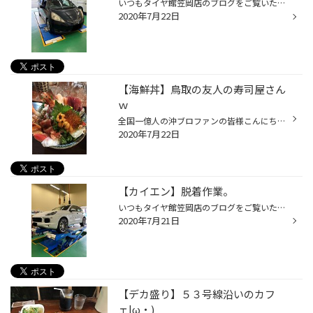
いつもタイヤ館笠岡店のブログをご覧いただきましてありがとうございます。 タイヤ館笠岡店スタッフ沖です。 今回の作業事例は、 ホンダ フィット100キロ点検作業になります。 空気圧点検・ナットの増し締め・タイヤワックス・ホイール清掃までして完成です。 また点検しますのでお気軽に寄ってくだ...
2020年7月22日
【海鮮丼】鳥取の友人の寿司屋さん
ｗ
全国一億人の沖ブロファンの皆様こんにちは|ω・) タイヤ館笠岡店の太郎こと沖ですよｗ さてさて・・・ コロナ渦になる前に 友人の経営するお寿司屋さんに|дﾟ) 昔一緒に車を車高下げて走ってた奴が 店を出すなんてｗｗｗ というわけで 普段は店名を出しますが今回はやめておきますｗ ヤバイ！美味い...
2020年7月22日
【カイエン】脱着作業。
いつもタイヤ館笠岡店のブログをご覧いただきましてありがとうございます。 タイヤ館笠岡店スタッフ沖です。 今回の作業事例は、 ポルシェ カイエンの脱着作業になります。 今回は１８インチから２１インチに交換！ ものすごくかっこいい！！！ 私ポルシェが大好きなんです(*´Д｀) いやー良いですね...
2020年7月21日
【デカ盛り】５３号線沿いのカフ
ェ|ω・)