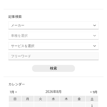
記事検索
カレンダー
2026年8月
7月 <
> 9月
日
月
火
水
木
金
土
1