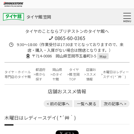
タイヤ館 笠岡
タイヤのことならブリヂストンのタイヤ館へ
0865-60-0365
9:30～18:00（作業受付は17:30までとなっておりますので、来
店・購入・入庫がない場合は閉店となります。）
〒714-0086 岡山県笠岡市五番町3-5
Map
都道府
岡山県
タイヤ
店舗お
タイヤ・ホイール
木曜日はレディー
県から
のタイ
館 笠岡
ススメ
専門店のタイヤ館
スデイ( *´艸｀)
探す
ヤ館
TOP
情報
店舗おススメ情報
< 前の記事へ
一覧へ戻る
次の記事へ >
木曜日はレディースデイ( *´艸｀)