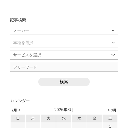
記事検索
カレンダー
2026年8月
7月 <
> 9月
日
月
火
水
木
金
土
1