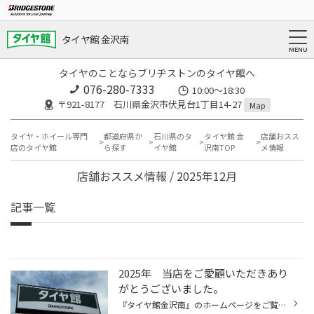
タイヤ館 金沢南
タイヤのことならブリヂストンのタイヤ館へ
076-280-7333
10:00～18:30
〒921-8177 石川県金沢市伏見台1丁目14-27
Map
タイヤ・ホイール専門
都道府県か
石川県のタ
タイヤ館 金
店舗おスス
店のタイヤ館
ら探す
イヤ館
沢南TOP
メ情報
店舗おススメ情報 / 2025年12月
記事一覧
2025年 当店をご愛顧いただきあり
がとうございました。
『タイヤ館金沢南』のホームページをご覧いただきありがとうございます！ 本年も当店をご愛顧いただきありがとうございました。 2026年も『迅速・親切・丁寧』をモットーにスタッフ一同ガンバッテ参ります。 どうぞかわらず当店をご愛顧賜りますようお願い申し上げます。 年内は本日12/29(月)までの...