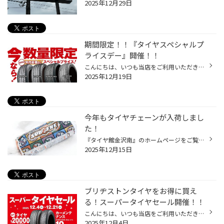
2025年12月29日
期間限定！！『タイヤスペシャルプ
ライスデー』開催！！
こんにちは、いつも当店をご利用いただきましてありがとうございます。 本日より、コクピット・タイヤ館におきまして、 期間限定！ サイズ限定！！ 数量限定！！！ お得にお買い求めいただける、「タイヤスペシャルプライスデー」がスタートします！ お得なタイヤのご紹介！！ ワゴンR、N-BOX、タン...
2025年12月19日
今年もタイヤチェーンが入荷しまし
た！
『タイヤ館金沢南』のホームページをご覧いただきありがとうございますm(__)m 石川県金沢市で今日も元気に営業中です！ 今年も早いものでもう12月中盤ですね。皆様は冬支度もうお済みですか？ 車の冬支度といえばスタッドレスタイヤを連想しますが、忘れがちなのが『タイヤチェーン』 当店では『タ...
2025年12月15日
ブリヂストンタイヤをお得に買え
る！スーパータイヤセール開催！！
こんにちは、いつも当店をご利用いただきましてありがとうございます。 コクピット・タイヤ館では、ブリヂストンタイヤをお得に買える！ スーパータイヤセールを開催いたします！ ブリヂストンのタイヤを4本ご購入で最大20,000OFF！ タイヤをお得にご購入頂けるチャンスです！ 夏タイヤの交換やスタ...
2025年12月4日