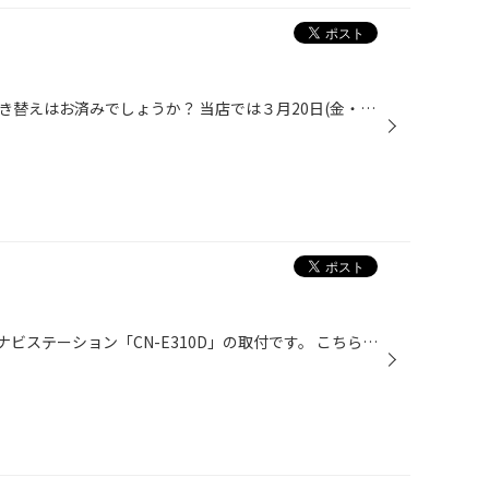
季節はもう春ですね！タイヤの履き替えはお済みでしょうか？ 当店では３月20日(金・祝)～３月29日(日)まで 『春の集中得市』好評開催中です！ 話題の新商品からお買い得商品まで取り揃えてお客様のご来店をお待ちしております。(^^)/
本日は、パナソニック・SSDカーナビステーション「CN-E310D」の取付です。 こちらの商品はベーシックモデルでありながら、見やすい地図とわかりやすいルート案内表示で、はじめての 道でも余裕を持って運転していただけます。 地図表示はドライバーの好みに合わせて、上空から見下ろすよう な視線で...