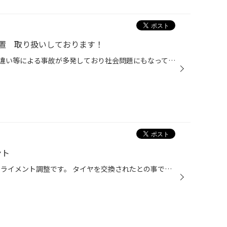
置 取り扱いしております！
近年アクセルとブレーキの踏み間違い等による事故が多発しており社会問題にもなっております。 事故内容は75歳以上の高齢ドライバーに多く、圧倒的に「駐車場」などでの踏み間違いが多いそうです。 現在「踏み間違い事故」を防ぐための商品が大変注目され、当店でも数多くのお問合せがございます。 ...
ント
本日は、『シビック タイプＲ』アライメント調整です。 タイヤを交換されたとの事でご依頼を頂戴しました。 定期的にアライメント調整をされるお客様で、 今回は・・・★フロント「トー」調整 ★リア「トー」調整作業させていただきました。 「タイヤを新品に交換した」「ホイールを交換した」「足廻...