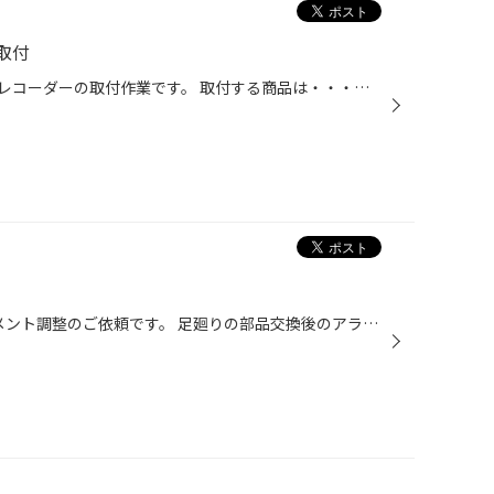
取付
本日はトヨタ・アクアへドライブレコーダーの取付作業です。 取付する商品は・・・当店イチオシのドライブレコーダー「ユピテル・DRY-TW8500ｄ」 2つのカメラで、車両の前後を記録。前後200万画素FULL HDのハイスペックモデル。 駐車記録(オプション)にも対応しています。 では！取付作業開始です！...
本日は「トヨタ・C-HR」アライメント調整のご依頼です。 足廻りの部品交換後のアライメント調整です。 ★フロント「トゥ」調整 ★リア「トゥ」調整作業させていただきました。 調整後に試乗へ・・・安定感抜群の仕上がりとなりました。 キットお客様にご満足頂けると確信しました。(^^♪ この度は「ア...