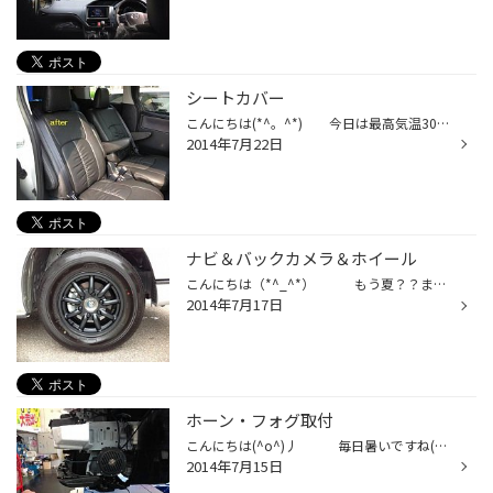
シートカバー
こんにちは(*^。^*) 今日は最高気温30度を超えたらしいです あついｗｗｗｗ 今日は 新型VOXY にクラッツィオのシートカバーを取付ヽ(^o^)丿 フィッティングがとてもよく、燃えにくい生地を使い、もちろん抗菌加工 デザイン性にもすぐれていますね(^o^)丿 かっこい～ 施工前と施工後を載せ...
2014年7月22日
ナビ＆バックカメラ＆ホイール
こんにちは（*^_^*） もう夏？？まだ？？ という毎日ですね ハイエースにナビゲーション バックカメラ ホイール 取付です。 ハイエースなどロングボディー車には、バックカメラが必需品ですね！！！ 安心ですね(*^。^*) もう少しで夏休みですから、子供たちがいっぱいいますので、ﾊﾞｯｸｶﾒﾗ...
2014年7月17日
ホーン・フォグ取付
こんにちは(^o^)丿 毎日暑いですね(・.・;) 台風の影響もなく過ぎてよかったですね（*^_^*） 本日はフィルダーにホーン＆フォグの取付です バンパーを外して取り付けますよ。 丁寧に丁寧にｗｗｗ
2014年7月15日