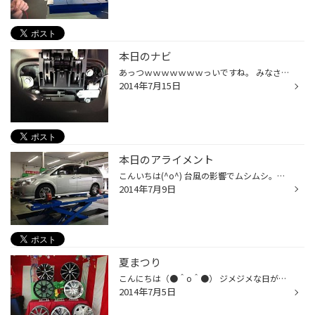
本日のナビ
あっつｗｗｗｗｗｗｗっいですね。 みなさん体調くずしてないですか？？ 外中気温差が激しいので気を付けて下さいね。 さて今日は、スズキのハスラーです。 取付風景をご紹介します。 内パネルを外して・・・・ 線をあちこちからみえないように通して・・・ ナビゲーション （サイバーナビ） スピ...
2014年7月15日
本日のアライメント
こんいちは(^o^) 台風の影響でムシムシ。じめじめ (o´Д`)=з 気温も高いですね 熱中症に気を付けてくださいね。 さて、本日のアライメント調整は、プレサージュです。 車の骨盤調整して、歪みすっきり(^o^)丿 翌日遊びに来てくれたお客様も ハンドリングの良さに驚いて喜んでいただきました ＼（...
2014年7月9日
夏まつり
こんにちは（●＾o＾●） ジメジメな日が続いていますね(>_
2014年7月5日