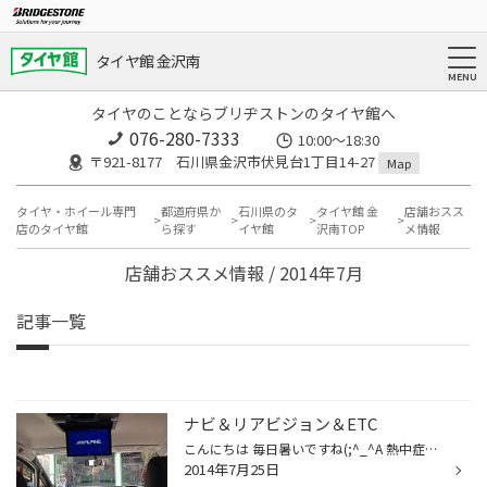
タイヤ館 金沢南
タイヤのことならブリヂストンのタイヤ館へ
076-280-7333
10:00～18:30
〒921-8177 石川県金沢市伏見台1丁目14-27
Map
タイヤ・ホイール専門
都道府県か
石川県のタ
タイヤ館 金
店舗おスス
店のタイヤ館
ら探す
イヤ館
沢南TOP
メ情報
店舗おススメ情報 / 2014年7月
記事一覧
ナビ＆リアビジョン＆ETC
こんにちは 毎日暑いですね(;^_^A 熱中症に気をつけて下さいね(*^^*) 新型 voxy にナビゲーション、天井取付リアビジョン‼︎ ETC LED 取付 さらにかっこ良くなりましたね♪♪♪♪ ステキ♪───Ｏ（≧∇≦）Ｏ────♪ DVD を入れれば リアビジョンは後部座席がちょとした、シアター⁈ の ようになり...
2014年7月25日