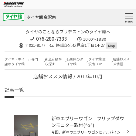
タイヤ館 金沢南
タイヤのことならブリヂストンのタイヤ館へ
076-280-7333
10:00～18:30
〒921-8177 石川県金沢市伏見台1丁目14-27
Map
タイヤ・ホイール専門
都道府県か
石川県のタ
タイヤ館 金
店舗おスス
店のタイヤ館
ら探す
イヤ館
沢南TOP
メ情報
店舗おススメ情報 / 2017年10月
記事一覧
新車エブリ―ワゴン フリップダウ
ンモニター取付(^o^)
今回、新車のエブリーワゴンにアルパインのフリップダウンモニターを取付ました～♪ アルパインから今のエブリーの取付キットが出てなかったのでショップオリジナルの取付キットでの作業です。。。 ちなみにアルパインの取付キットだったら天井を切る際の型紙が付いているのですが。。。今回は型紙が...