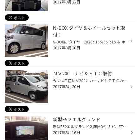
2017年3月22日
N-BOX タイヤ＆ホイールセット取
付！
N-BOXに タイヤ EX20c 165/55Ｒ15 ＆ ホイール フェニーチェ 長期在庫品だった為、特別価格にてご提供させて頂きましたが・・・ 今まで購入されなかったのが不思議なぐらいに、 いい感じになりました～(#^.^#)
2017年3月20日
ＮＶ200 ナビ＆ＥＴＣ取付
今回は日産ＮＶ200にカーナビとＥＴＣの取付を行いました(^O^) お仕事へ県外に行った時に道に迷っては仕事に支障がでてしまいますね((+_+)) そんな時にカーナビがあるととっても便利です♪♪ これで日本中どこへでも迷わず行けちゃいます(^_^)/ ＥＴＣも付いて高速道路も料金所の手間がはぶけてノンス...
2017年3月20日
新型E5２エルグランド
新型E52エルグランド入庫(^O^) ナビ、ETC、フリップダウンモニター、バックカメラの取付です♪ 後ろからはこんな感じ♪ ETCもついて高速道路も楽々通過できます♪ 見えにくい後方を映してくれるバックカメラも付きました☆ このエルグランドもプロのスタッフのおかげで とてもいい仕上がりになりました♪...
2017年3月16日