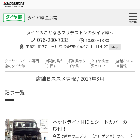
タイヤ館 金沢南
タイヤのことならブリヂストンのタイヤ館へ
076-280-7333
10:00～18:30
〒921-8177 石川県金沢市伏見台1丁目14-27
Map
タイヤ・ホイール専門
都道府県か
石川県のタ
タイヤ館 金
店舗おスス
店のタイヤ館
ら探す
イヤ館
沢南TOP
メ情報
店舗おススメ情報 / 2017年3月
記事一覧
ヘッドライトHIDとシートカバーの
取付！
今回は新車のエブリー（ハロゲン車）のヘッドライトをHID化とシートカバー取付の様子です。 この車はH4 HI/LO切り替えの為、バッテリーから電源を引きます。バッテリーが荷台の下にあるためバッテリーから電源を引くのに少々時間がかかりましたが水のかからない様に結線し、難なく取付できました。...