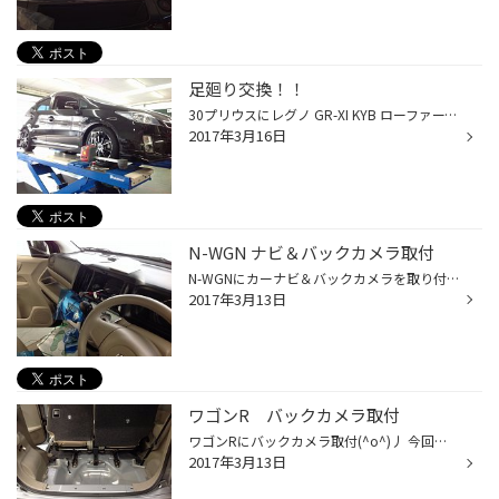
足廻り交換！！
30プリウスにレグノ GR-XI KYB ローファースポーツ・タナベ NF210取付＆アライメント 16系カローラフィールダーに タナベ ZT40取付＆アライメント 取付作業中を撮影！ 全体写真は残念ながら撮り忘れてしまいました。。。m(__)m どこかでかっこいいフィールダー走ってるかも！
2017年3月16日
N-WGN ナビ＆バックカメラ取付
N-WGNにカーナビ＆バックカメラを取り付けました♪ 新車を傷つけないようにバラしていきます。。 そしてプロのスタッフの作業でとてもキレイに仕上がりました&darr;&darr;&darr;&darr;&darr;&darr; バックカメラもしっかり後ろを確認できるように角度も微調整しながら取り付けました♪♪ ETCもグローブ...
2017年3月13日
ワゴンR バックカメラ取付
ワゴンRにバックカメラ取付(^o^)丿 今回は、取付作業中の画像も撮りましたー。
2017年3月13日