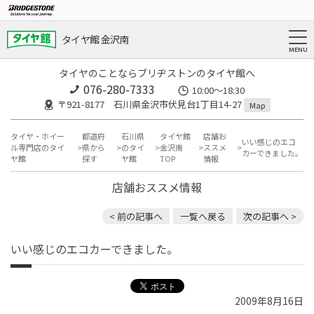
タイヤ館 金沢南
タイヤのことならブリヂストンのタイヤ館へ
076-280-7333
10:00～18:30
〒921-8177 石川県金沢市伏見台1丁目14-27
Map
タイヤ・ホイー
都道府
石川県
タイヤ館
店舗お
いい感じのエコ
ル専門店のタイ
県から
のタイ
金沢南
ススメ
カーできました。
ヤ館
探す
ヤ館
TOP
情報
店舗おススメ情報
< 前の記事へ
一覧へ戻る
次の記事へ >
いい感じのエコカーできました。
2009年8月16日