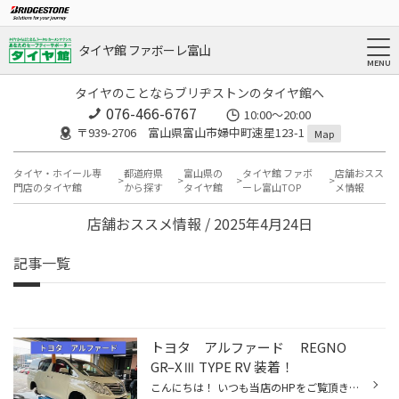
タイヤ館 ファボーレ富山
タイヤのことならブリヂストンのタイヤ館へ
076-466-6767
10:00～20:00
〒939-2706 富山県富山市婦中町速星123-1
Map
タイヤ・ホイール専
都道府県
富山県の
タイヤ館 ファボ
店舗おスス
門店のタイヤ館
から探す
タイヤ館
ーレ富山TOP
メ情報
店舗おススメ情報 / 2025年4月24日
記事一覧
トヨタ アルファード REGNO
GR–XⅢ TYPE RV 装着！
こんにちは！ いつも当店のHPをご覧頂きありがとうございます！ 本日は トヨタ アルファード の新品タイヤ交換作業をご紹介！ お持ち込みのタイヤは溝が無くツルツルです！ 乗り心地を大事にしたいとのことで REGNO GRVⅡ から REGNO GR-XⅢ TYPE RV に新品交換となりました(^^) 2024年2月に発売して...