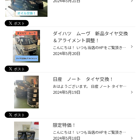
2024年5月21日
ダイハツ ムーヴ 新品タイヤ交換
＆アライメント調整！
こんにちは！ いつも当店のHPをご覧頂きありがとうございます！ 本日は ダイハツ ムーヴ の新品タイヤ交換＆アライメント調整作業をご紹介！ ツルツルタイヤです(^-^) 溝が無いと雨の日はほんとに危険！ ということでさっそく新品交換へ！ エコピアNH200C すり減りにくい設計で長寿命！ 名前の通り...
2024年5月20日
日産 ノート タイヤ交換！
おはようございます。 日産 ノート タイヤ交換しました。 ブリヂストン ニューノ 185/70R14 交換前のタイヤは ヒビでバキバキの 12年前のタイヤでした。 キケンです！ 交換してこれで 安心 安全 です。 ありがとうございました。 ☆☆お知らせ☆☆ Googleの口コミ評価にご協力ください！ https://g.page...
2024年5月19日
限定特価！
こんにちは！ いつも当店のHPをご覧頂きありがとうございます！ 今日は、お得な商品をご紹介！ ↑ PIAA ヘッド＆フォグLEDバルブになります 今なら限定特価税込5000円です！ 2個限定となっておりますのでお早めに！ ↑ IPE LED デュアルカラーフォグランプバルブになります 今なら限定特価税込11000円...
2024年5月18日