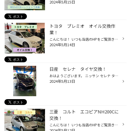
2024年5月15日
トヨタ プレミオ オイル交換作
業！
こんにちは！ いつも当店のHPをご覧頂きありがとうございます！ 本日は トヨタ プレミオ のオイル交換作業をご紹介！ 前回エレメントは交換していたので今回はオイルのみの交換！ エレメントは次回の交換となります(｀・ω・´)ゞ オイルのみのため上抜き！ 使用オイルは エコロード0W20 交換目安は走...
2024年5月14日
日産 セレナ タイヤ交換！
おはようございます。 ニッサン セレナ タイヤしました。 ミニバン専用タイヤ ブリヂストン プレイズＰＸ－ＲＶⅡ 195/60Ｒ16 専用タイヤ・・・・良いですね～～～！！ これで 快適 安全 安心ですね！ ありがとうございました。 ☆☆お知らせ☆☆ Googleの口コミ評価にご協力ください！ https://g.page/r...
2024年5月13日
三菱 コルト エコピアNH200Cに
交換！
こんにちは！ いつも当店のHPをご覧頂きありがとうございます！ 本日は 三菱 コルト の新品タイヤ交換作業をご紹介！ 交換前は2017年の12週製造のタイヤ使用！ 溝も少なく交換をオススメ(｀・ω・´)ゞ エコピアNH200C ご購入いただきました♪ 新車装着と同等性能で安心！ すり減りにくい設計になって...
2024年5月12日