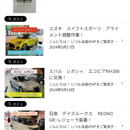
スズキ スイフトスポーツ アライ
メント調整作業！
こんにちは！ いつも当店のHPをご覧頂きありがとうございます！ 本日は スズキ スイフトスポーツ のアライメント調整作業をご紹介！ 車高調取付け後のアライメント作業です！ 足回りを変えた場合アライメント（タイヤ・ホイールの取付け角度）が ズレてしまうのでアライメント調整は必須です☆彡 デ...
2024年5月17日
スバル レガシィ エコピアNH200
に交換！
こんにちは！ いつも当店のHPをご覧頂きありがとうございます！ 本日は スバル レガシィ の新品タイヤ交換作業をご紹介！ 交換前のタイヤです！ 溝はまだあるようにみえますが、、、 製造年がなんと12年前！ 製造から10年以上経過したタイヤはたとえ溝があったとしても ゴムは必ず劣化しているので...
2024年5月16日
日産 デイズルークス REGNO
GR−レジェーラ装着！
こんにちは！ いつも当店のHPをご覧頂きありがとうございます！ 本日は 日産 デイズルークス の新品タイヤ交換作業をご紹介！ ツルツルタイヤです(>_<) 溝が無いタイヤはブレーキを踏んでから止まるまでの距離が 新品タイヤに比べて大きく伸びてしまうのでとっても危険なんです。。。 安全のために...