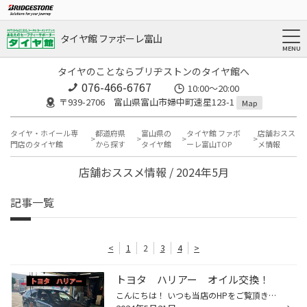
タイヤ館 ファボーレ富山
タイヤのことならブリヂストンのタイヤ館へ
076-466-6767
10:00～20:00
〒939-2706 富山県富山市婦中町速星123-1
Map
タイヤ・ホイール専
都道府県
富山県の
タイヤ館 ファボ
店舗おスス
門店のタイヤ館
から探す
タイヤ館
ーレ富山TOP
メ情報
店舗おススメ情報 / 2024年5月
記事一覧
<
1
2
3
4
>
トヨタ ハリアー オイル交換！
こんにちは！ いつも当店のHPをご覧頂きありがとうございます！ 本日は トヨタ ハリアー のオイル交換作業をご紹介！ オイルは エコロード 0W20 を使用しました！ エコロードは3ヶ月または走行3000キロの交換サイクルです！ お値段は車種によって変わりますが2,200円～ 通いやすい価格が魅力♪ オイ...