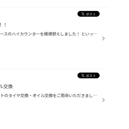
！！
こんにちは！！ 店内待ち合いスペースのハイカウンターを模様替えしました！ といってもイスの入れ替えだけですが＼(◎o◎)／(笑) 綺麗になった待ち合いスペースを是非ご利用ください(≧▽≦) お待ちしておりますヾ(≧▽≦)ﾉ ☆お知らせ☆ 【Instagramのフォローお待ちしております♪】 当店のInstagramも是非...
ル交換
おはようございます！！！ フィットのタイヤ交換・オイル交換をご用命いただきました！ オイルはエレメントも交換です！！ タイヤ交換、まだお済でない方は空いているいまならすぐできますよ！！ヽ(^o^)丿 ご予約もできますので お気軽にご来店ください(*''ω''*) ☆お知らせ☆ 【Instagramのフォロー...