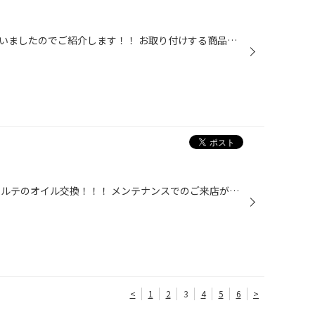
ジムニーシエラの足回り交換を行いましたのでご紹介します！！ お取り付けする商品はこちら！ ビルシュタインショック アイバッハサス リムコーポレーション ステアリングスタビライザー 車高は変えずに乗り心地アップさせる組み合わせです( *´艸｀) 現在はノーマルなので、大きく変わる事でしょう...
おはようございます！！ 本日はポルテのオイル交換！！！ メンテナンスでのご来店が多い日が続いております(*_ _) オイルだけの交換ですと上抜きチェンジャーにて作業致しますので 作業時間も早いですよ！！！(｀・ω・´) 当店でオイル交換をしたことない方も是非ご来店お待ちしております！！！ ☆お...
<
1
2
3
4
5
6
>