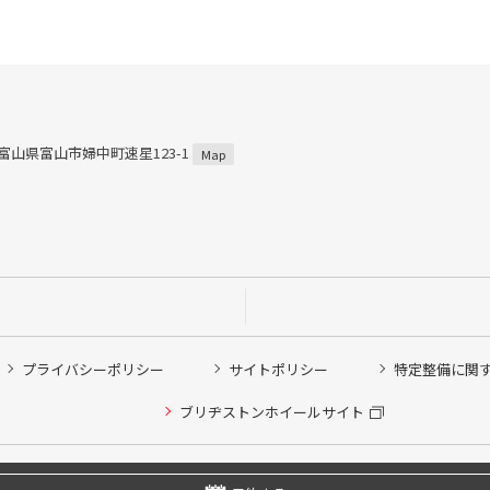
6 富山県富山市婦中町速星123-1
Map
プライバシーポリシー
サイトポリシー
特定整備に関
ブリヂストンホイールサイト
他ピット作業の予約
Copyright © 2024 Bridgestone Retail Co.,Ltd. All rights Reserved.