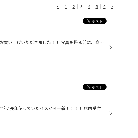
<
1
2
3
4
5
6
>
デミオのお客様にネクストリーをお買い上げいただきました！！ 写真を撮る前に、商品ラベルを剥がしてしまいました・・・。(;^ω^) 30分ほどで作業完了ですヾ(≧▽≦)ﾉ ありがとうございました！！！！ ☆お知らせ☆ 【Instagramのフォローお待ちしております♪】 当店のInstagramも是非ご覧ください！( *´...
おはようございます！！！ヾ(≧▽≦)ﾉ 長年使っていたイスから一新！！！！ 店内受付・商談カウンターのイスを新しくしました！！！☆ミ☆ミ 色々と店内家具を入れ替えたので だいぶ雰囲気が変わりました！！！！ヽ(^o^)丿 キレイな店内でお客様のご来店お待ちしております☆♪ ☆お知らせ☆ 【Instagramのフ...