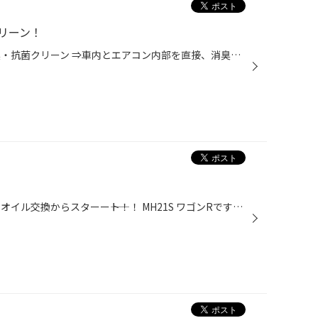
リーン！
新サービス始めました！！！ 消臭・抗菌クリーン ⇒車内とエアコン内部を直接、消臭・抗菌を行うサービスです！！ この缶1本で1台分です！！！！！！ 作業内容をご紹介します＼(◎o◎)／！ ！注意！ ※エアコンシステムが故障している車両には施工できません。 ※エアコンフィルター未装着車両には施工で...
おはようございます！！！ 本日もオイル交換からスターー――ト！！ MH21S ワゴンRです♪ 上抜きオイルチェンジャーでささっと交換致しますよヽ(^o^)丿 軽トラからミニバン・スポーツカーなどなど 当店でオイル交換出来ますので是非来てくださいね～！！ 本日もお待ちしております(=ﾟωﾟ)ﾉ ☆お知らせ☆ ...