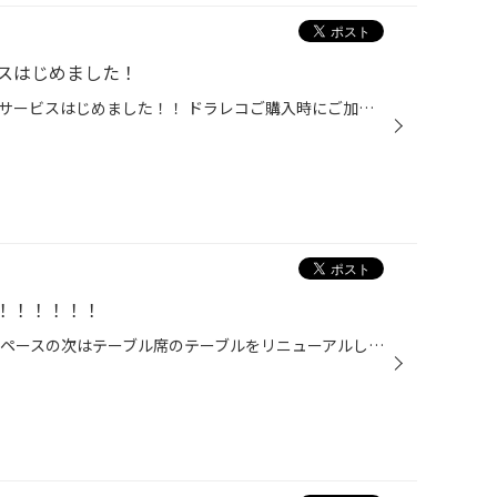
スはじめました！
ドライブレコーダーのデータ復旧サービスはじめました！！ ドラレコご購入時にご加入いただけるサービスですヾ(≧▽≦)ﾉ 万が一、撮影データが消去されてしまった際に無料※で復旧作業を受けられます！！ ※適用期間は3年間で上限3回までご利用いただけます。 ・大切なデータを守る為にもおすすめのサー...
！！！！！！
おはようございます！！！ 休憩スペースの次はテーブル席のテーブルをリニューアルしましたよ！！！ 落ち着きのあるダークウッドのテーブルですヾ(≧▽≦)ﾉ 作業待ちの間に是非ご利用ください！！！ おまちしております(=ﾟωﾟ)ﾉ ☆お知らせ☆ 【Instagramのフォローお待ちしております♪】 当店のInstagram...