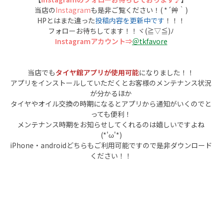
当店の
Instagram
も是非ご覧ください！( *´艸｀)
HPとはまた違った
投稿内容を更新中です
！！！
フォローお待ちしてます！！ヾ(≧▽≦)ﾉ
Instagramアカウント⇒
＠tkfavore
当店でも
タイヤ館アプリが使用可能
になりました！！
アプリをインストールしていただくとお客様のメンテナンス状況
が分かるほか
タイヤやオイル交換の時期になるとアプリから通知がいくのでと
っても便利！
メンテナンス時期をお知らせしてくれるのは嬉しいですよね
(*'ω'*)
iPhone・androidどちらもご利用可能ですので是非ダウンロード
ください！！