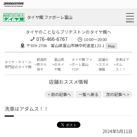
タイヤ館 ファボーレ富山
タイヤのことならブリヂストンのタイヤ館へ
076-466-6767
10:00～20:00
〒939-2706 富山県富山市婦中町速星123-1
Map
都道府
富山県
タイヤ館 ファ
店舗お
洗車はア
タイヤ・ホイール
県から
のタイ
ボーレ富山
ススメ
ダム
専門店のタイヤ館
探す
ヤ館
TOP
情報
ス！！
店舗おススメ情報
< 前の記事へ
一覧へ戻る
次の記事へ >
洗車はアダムス！！
2024年5月11日