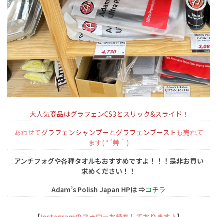
大人気商品はグラフェンCS3とスリック&スライド！
あわせて
グラフェンシャンプー
と
グラフェンブースト
も売れて
ます( *´艸｀)
アンチフォグや各種タオルもおすすめですよ！！！是非お買い
求めください！！
Adam’s Polish Japan HPは ⇒
コチラ
【
Instagramのフォローお待ちしております♪
】