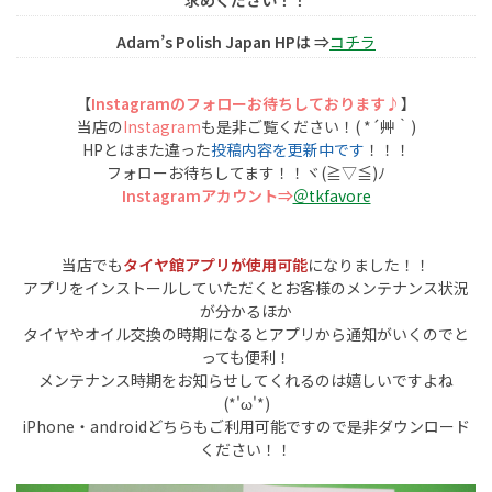
求めください！！
Adam’s Polish Japan HPは ⇒
コチラ
【
Instagramのフォローお待ちしております♪
】
当店の
Instagram
も是非ご覧ください！( *´艸｀)
HPとはまた違った
投稿内容を更新中です
！！！
フォローお待ちしてます！！ヾ(≧▽≦)ﾉ
Instagramアカウント⇒
＠tkfavore
当店でも
タイヤ館アプリが使用可能
になりました！！
アプリをインストールしていただくとお客様のメンテナンス状況
が分かるほか
タイヤやオイル交換の時期になるとアプリから通知がいくのでと
っても便利！
メンテナンス時期をお知らせしてくれるのは嬉しいですよね
(*'ω'*)
iPhone・androidどちらもご利用可能ですので是非ダウンロード
ください！！