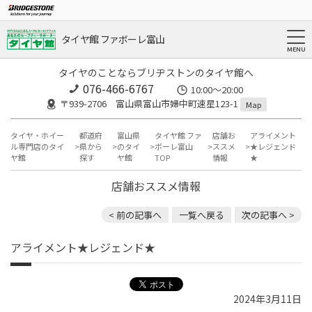
タイヤ館 ファボーレ富山
タイヤのことならブリヂストンのタイヤ館へ
076-466-6767
10:00～20:00
〒939-2706 富山県富山市婦中町速星123-1
Map
タイヤ・ホイー
都道府
富山県
タイヤ館 ファ
店舗お
アライメント
ル専門店のタイ
県から
のタイ
ボーレ富山
ススメ
★レジェンド
ヤ館
探す
ヤ館
TOP
情報
★
店舗おススメ情報
< 前の記事へ
一覧へ戻る
次の記事へ >
アライメント★レジェンド★
2024年3月11日