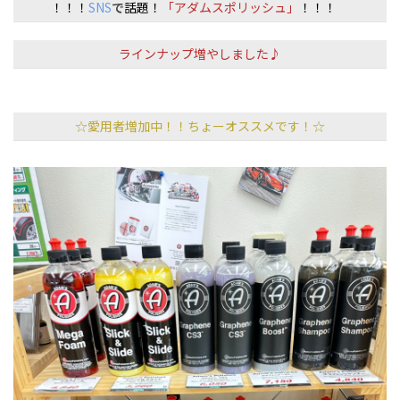
！！！
SNS
で
話題！
「
アダムスポリッシュ」
！！！
ラインナップ増やしました♪
☆愛用者増加中！！ちょーオススメです！☆