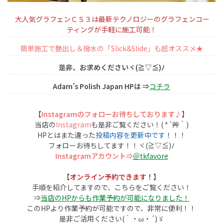
大人気グラフェンＣＳ３は最新テクノロジーのグラフェンコー
ティングが手軽に施工可能！
簡単施工で艶出し＆撥水の「Slick&Slide」も超オススメ★
是非、お求めくださいヾ(≧▽≦)ﾉ
Adam’s Polish Japan HPは ⇒
コチラ
【
Instagramのフォローお待ちしております♪
】
当店の
Instagram
も是非ご覧ください！( *´艸｀)
HPとはまた違った
投稿内容を更新中です
！！！
フォローお待ちしてます！！ヾ(≧▽≦)ﾉ
Instagramアカウント⇒
＠tkfavore
【
オンライン予約できます！
】
手順を紹介してますので、こちらをご覧ください！
⇒
当店のHPからも作業予約が可能になりました！
このHPより作業予約が可能ですので、非常に便利！！
是非ご活用ください(｀・ω・´)ゞ