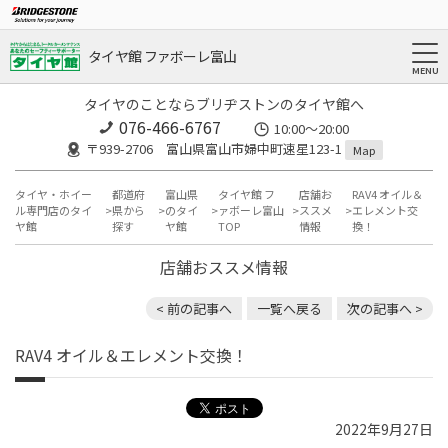
タイヤ館 ファボーレ富山
タイヤのことならブリヂストンのタイヤ館へ
076-466-6767
10:00～20:00
〒939-2706 富山県富山市婦中町速星123-1
Map
タイヤ・ホイー
都道府
富山県
タイヤ館 フ
店舗お
RAV4 オイル＆
ル専門店のタイ
県から
のタイ
ァボーレ富山
ススメ
エレメント交
ヤ館
探す
ヤ館
TOP
情報
換！
店舗おススメ情報
< 前の記事へ
一覧へ戻る
次の記事へ >
RAV4 オイル＆エレメント交換！
2022年9月27日