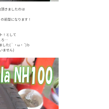
約頂きましたのは
』
0』の前型になります！
ト！として
ころ…
した(｀・ω・´)ｂ
いません)