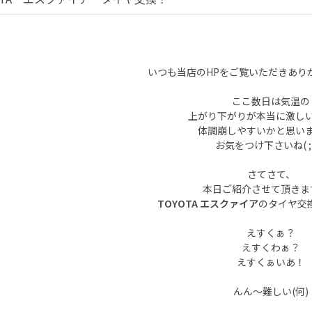
いつも当店のHPをご覧いただきあり
ここ数日は気温の
上がり下がりが本当に激し
体調崩しやすいかと思い
お気をつけ下さいね( ;
さてさて、
本日ご紹介させて頂きま
TOYOTA エスクァイア
のタイヤ交
えすくぁ？
えすくわぁ？
えすくぁいあ！
んん～難しい(何)