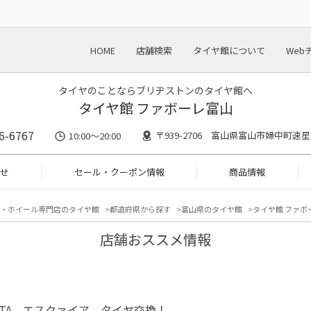
HOME
店舗検索
タイヤ館について
Web
タイヤのことならブリヂストンのタイヤ館へ
タイヤ館 ファボーレ富山
6-6767
〒939-2706 富山県富山市婦中町速星1
10:00～20:00
せ
セール・クーポン情報
商品情報
・ホイール専門店のタイヤ館
都道府県から探す
富山県のタイヤ館
タイヤ館 ファボ
店舗おススメ情報
OTA エスクァイア タイヤ交換！