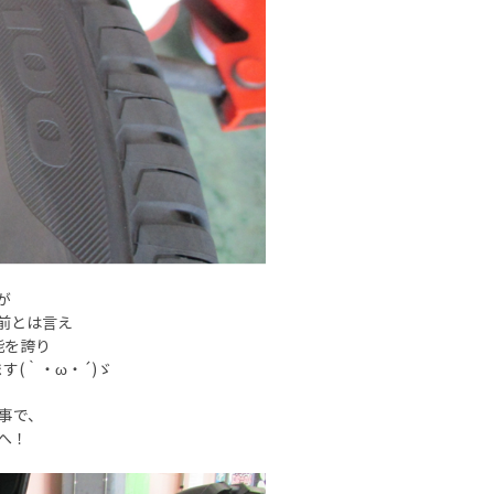
すが
進化前とは言え
能を誇り
(｀・ω・´)ゞ
事で、
へ！