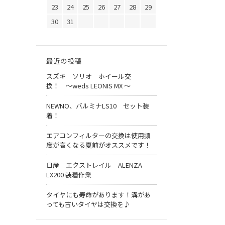
23
24
25
26
27
28
29
30
31
最近の投稿
スズキ ソリオ ホイール交
換！ 〜weds LEONIS MX 〜
NEWNO、バルミナLS10 セット装
着！
エアコンフィルターの交換は使用頻
度が高くなる夏前がオススメです！
日産 エクストレイル ALENZA
LX200 装着作業
タイヤにも寿命があります！溝があ
っても古いタイヤは交換を♪