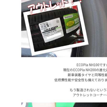
ECOPIa NH100で
現在のECOPIa NH200の
新車装着タイヤと同等性
低燃費性能や安全性も備えております
もう製造されないという
アウトレットコーナー