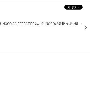
AC EFFECTER(エアコン添加剤) SUNOCO AC EFFECTERは、SUNOCOが最新技術で開発した「エアコンが静かになるAC EFFECTER」です。この製品は、カーエアコンに添加するだけでコンプレッサーの潤滑を劇的に改善します。 またエアコンコンプレッサーのフリクションロス(パワー損失)を低減させ、コンプレッ...