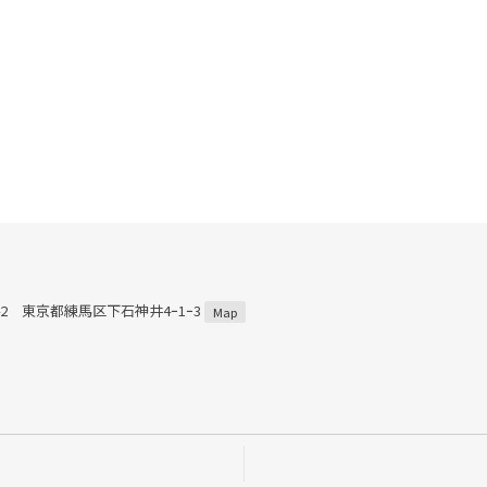
042 東京都練馬区下石神井4ｰ1ｰ3
Map