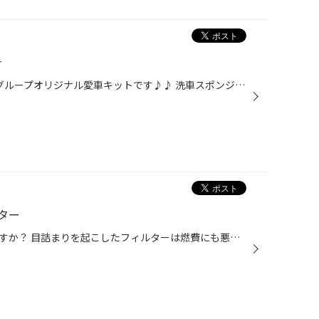
☆
☆ ボディケア★愛車キット ☆ 当グループオリジナル愛車キットです♪♪ 洗車スポンジに撥水シャンプーをつけて洗車！ ウォッシャークロスで拭き上げて♪♪ ぺフ付きスポンジでコーティング剤塗り塗りぃ～♪♪ ガラスにはガラスクリーナーを塗布して拭き上げ☆ 日々の愛車のお手入れは、このキットで全～部Ｏ...
ター
エアコンフィルター交換していますか？ 目詰まりを起こしたフィルターは燃費にも悪影響を与えますし 車内空間が不衛生になりがちです。 常に清潔な車内空間を保つ為にも１年に１回交換して車内を快適に保ちましょう！ 当店では無料でエアコンフィルターの点検も行っていますので お気軽にお申し付け...