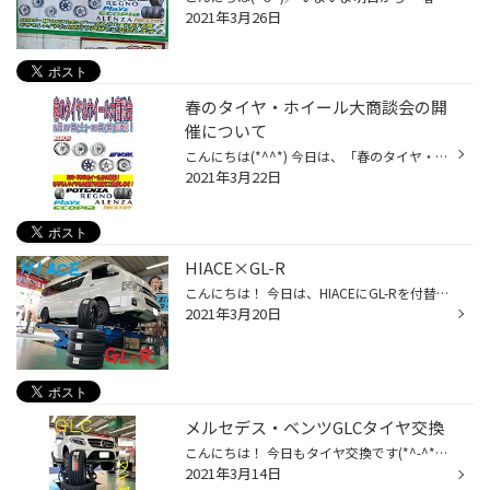
2021年3月26日
春のタイヤ・ホイール大商談会の開
催について
こんにちは(*^^*) 今日は、「春のタイヤ・ホイール大商談会」についての告知です！！ 欲しかったタイヤ＆ホイールがお得に購入できるチャンス！！ 皆様のご来店を心よりお待ちしております<m(__)m> ＃タイヤ館石神井 ＃セール ＃BBS ＃WORK ＃POTENZA ＃REGNO ＃ALENZA ＃PLAYZ ＃ECOPIA ＃NEXTRY
2021年3月22日
HIACE×GL-R
こんにちは！ 今日は、HIACEにGL-Rを付替えいたしました(*^^*) 3月も下旬になり、スタッドレスタイヤからノーマルタイヤへの付替え作業が増えてきました。 さて、こちらのお車のタイヤを外してみると・・・ ハブの表面にサビが発生しております。。。 ハブにサビが発生すると、本来アルミホイールに...
2021年3月20日
メルセデス・ベンツGLCタイヤ交換
こんにちは！ 今日もタイヤ交換です(*^-^*) 先日、ご購入いただきましたI様のメルセデス・ベンツGLCに 「ALENZA 001」 を組替えいたします(=ﾟωﾟ)ﾉ ご商談中にI様とお話しさせて頂いた際、 「乗り心地が良く、静粛性が高いタイヤがいい」 …との事でしたので、新作の 「ALENZA LX100」 をオススメしま...
2021年3月14日