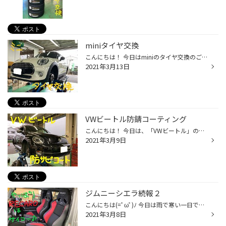
miniタイヤ交換
こんにちは！ 今日はminiのタイヤ交換のご紹介です(^O^)／ こちらのお客様は、タイヤがボロボロになっているので早急に交換したいとのご希望でした。 早速、タイヤを外したところ・・・ フロントタイヤがボロボロの状態でした((+_+)) ここまで劣化が進んでいるタイヤはそうそうありませんが、普段か...
2021年3月13日
VWビートル防錆コーティング
こんにちは！ 今日は、「VWビートル」の防錆コーティングのご紹介です(^^♪ まずは、施工前の状態です。 フロントのコンディションはこのようになっております。 リアもフロントほどではありませんが、部分的に錆が発生しています。 ハブは塗装されていないので、定期的なメンテナンスが必要になりま...
2021年3月9日
ジムニーシエラ続報２
こんにちは(=ﾟωﾟ)ﾉ 今日は雨で寒い一日でしたね…☂ 足元の悪い中、ご来店頂きましたお客様ありがとうございました<m(__)m> さて、本日もジムニーシエラの続報です！ なんと、RECAROシートを２脚お取付けさせていただきましたΣ(･ω･ﾉ)ﾉ！ 赤い色がやる気にさせてくれますね～(￣ー￣)ﾆﾔﾘ 座り心地は・...
2021年3月8日