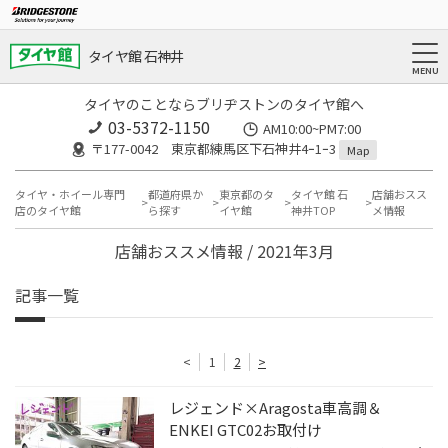
タイヤ館 石神井
タイヤのことならブリヂストンのタイヤ館へ
03-5372-1150
AM10:00~PM7:00
〒177-0042 東京都練馬区下石神井4ｰ1ｰ3
Map
タイヤ・ホイール専門
都道府県か
東京都のタ
タイヤ館 石
店舗おスス
店のタイヤ館
ら探す
イヤ館
神井TOP
メ情報
店舗おススメ情報 / 2021年3月
記事一覧
<
1
2
>
レジェンド×Aragosta車高調＆
ENKEI GTC02お取付け