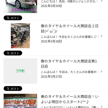
こんにちは！ 先日、N様のレジェンドが入庫いたしました(*'ω'*) ノーマルの状態でもスッキリまとまっていて、いい感じですね。 車高調とタイヤ＆ホイールをお取付け後がこちら↓↓↓ 車高調は『Aragosta』をチョイスしました。 車高は3cm程ダウンさせました。 低すぎずちょうどいい感じの仕上がりで、...
2021年3月30日
春のタイヤ＆ホイール大商談会２日
目(=ﾟωﾟ)ﾉ
こんばんは！ 今日もたくさんのお客様にご来店頂きました！ 本当にありがとうございます<m(__)m> 雨が降ったりやんだりの足元が悪い中、お客様には本当に感謝です(#^^#) セールは今日で終了しますが、今後もイベントを企画しておりますので、ご期待ください！！
2021年3月28日
春のタイヤ＆ホイール大商談会第1
日目
こんばんは！ 今日は、たくさんのお客様のご来店がありまして、誠にありがとうございました！！ そんなこんなで、写真を撮る暇もなく・・・ 取り急ぎ御礼だけでもしたいと思います！ 今日お越しくださったお客様！ 本当にありがとうございました！！ 明日、お越しくださる予定のお客様！ スタッフ一...
2021年3月27日
春のタイヤ＆ホイール大商談会！い
よいよ明日からスタート(^^♪
こんにちは(^O^)／ いよいよ明日から 『春のタイヤ＆ホイール大商談会』 がスタートします！ 欲しかったホイールがお得に買えますよ(*^^*) もちろん、タイヤも特別価格で販売いたします！！ WORKも特別価格！ な、なんとBBSも特別価格ですΣ(･ω･ﾉ)ﾉ！ セール期間は 「３月２７日（土）～３月２８日（...