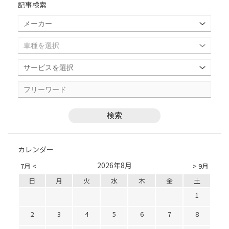
記事検索
カレンダー
2026年8月
7月 <
> 9月
日
月
火
水
木
金
土
1
2
3
4
5
6
7
8