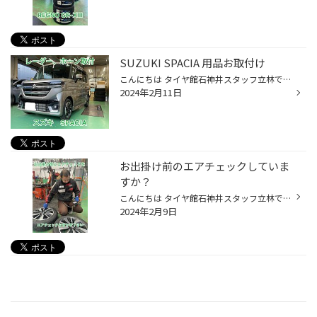
SUZUKI SPACIA 用品お取付け
こんにちは タイヤ館石神井スタッフ立林です。 いつもご覧頂きありがとうございます。 さて土曜日のお話しになりますが、SUZUKI SPACIAにレーダー探知機、ホーン、LEDバックランプ のお取付けをさせて頂きました。 レーダ探知機はユピテル社から販売しているSUPER CAT、Z1200をお取付けさせていただ...
2024年2月11日
お出掛け前のエアチェックしていま
すか？
こんにちは タイヤ館石神井スタッフ立林です。 2月もまもなく8日が過ぎようとしています。東京地方でも5日の午後から6日にかけて 雪が降りましたね。 そして、今日は華金の金曜日！！ 明日から3連休の方もいらっしゃるのではないでしょうか？ お車を使って行楽地にお出かけされる方もいるはず・・・...
2024年2月9日