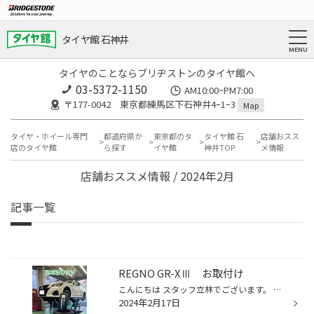
タイヤ館 石神井
タイヤのことならブリヂストンのタイヤ館へ
03-5372-1150
AM10:00~PM7:00
〒177-0042 東京都練馬区下石神井4ｰ1ｰ3
Map
タイヤ・ホイール専門
都道府県か
東京都のタ
タイヤ館 石
店舗おスス
店のタイヤ館
ら探す
イヤ館
神井TOP
メ情報
店舗おススメ情報 / 2024年2月
記事一覧
REGNO GR-XⅢ お取付け
こんにちは スタッフ立林でございます。 昨日のことになりますが、トヨタクラウンアスリートにてタイヤ交換を実施させて頂きました。 タイヤは発売されたREGNO GR-XⅢでのお取付けとなりました。 当店では初めてのXⅢでのお取付けとなりました。 お取付け前はPOTENZAのタイヤを履いておられ、今回REGN...
2024年2月17日