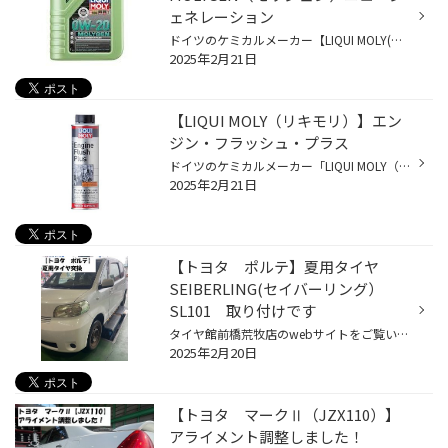
ェネレーション
ドイツのケミカルメーカー【LIQUI MOLY(リキモリ）】から発売されている 国産車・輸入車問わず、オールマイティーに使用可能な プレミアム・エンジンオイル 厳選された高品質のベースオイルと高度な添加剤テクノロジーの組み合わせにより造られた高性能なローフリクションエンジンオイルです。 設定...
2025年2月21日
【LIQUI MOLY（リキモリ）】エン
ジン・フラッシュ・プラス
ドイツのケミカルメーカー「LIQUI MOLY（リキモリ）」から発売されている エンジンオイル交換時に内部を洗浄するフラッシング剤です。 清浄分散添加剤に古いオイルを排出しやすくする成分を加え エンジン内部に蓄積したカーボンやスラッジなどを低負荷で浮かび上がらせてから排出。 新しいオイル本...
2025年2月21日
【トヨタ ポルテ】夏用タイヤ
SEIBERLING(セイバーリング）
SL101 取り付けです
タイヤ館前橋荒牧店のwebサイトをご覧いただきありがとうございます。 最近はアライメントのご案内が続いておりましたが 今回は久しぶりにタイヤ交換のご紹介です(笑) 車種は【トヨタ ポルテ】となります。 ここ最近は夏用タイヤをお求めになる方も増えてきました。 １ヶ月経てば、３月の中旬ですか...
2025年2月20日
【トヨタ マークⅡ（JZX110）】
アライメント調整しました！