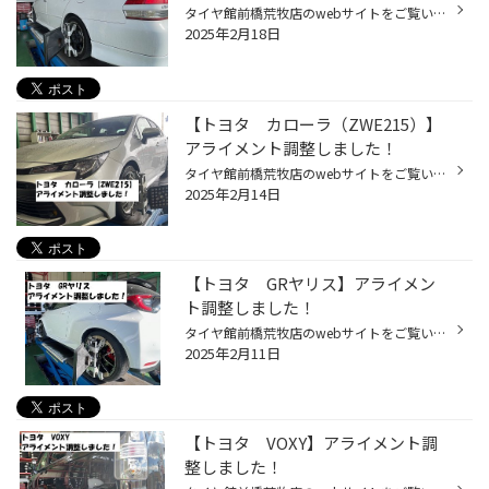
タイヤ館前橋荒牧店のwebサイトをご覧いただきありがとうございます。 今回はトヨタのセダン 【マークⅡ（JZX110）】のアライメント調整のご紹介です。 未だに根強いファンがいる人気車種ですね!(^^)! 足回りの部品をリフレッシュを兼ねて交換したので、アライメントも一緒に調整です！ こちらのお車...
2025年2月18日
【トヨタ カローラ（ZWE215）】
アライメント調整しました！
タイヤ館前橋荒牧店のwebサイトをご覧いただきありがとうございます。 今回はトヨタの【カローラ（ZWE215）】のアライメント調整のご紹介です。 カローラも「ツーリング」や「スポーツ」「クロス」といった 用途にあわせて選べるのがイイですね!(^^)! 今回は「セダンタイプ」になります。 調整箇所...
2025年2月14日
【トヨタ GRヤリス】アライメン
ト調整しました！
タイヤ館前橋荒牧店のwebサイトをご覧いただきありがとうございます。 今回はトヨタの【GRヤリス】のアライメント調整のご紹介です。 足回りの部品を交換したという事でのご依頼となります。 コチラのお車の調整箇所は ・前輪 トー角 ・後輪 トー角 計２か所の調整が可能となっております。 後輪・...
2025年2月11日
【トヨタ VOXY】アライメント調
整しました！