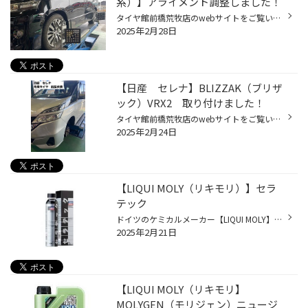
系）】アライメント調整しました！
タイヤ館前橋荒牧店のwebサイトをご覧いただきありがとうございます。 今回はトヨタのミニバン 【ヴェルファイア（20系）】のアライメント調整のご紹介です。 先日、タイヤを縁石に乗り上げてしまったとの事でのご依頼です。 クルマの下回りを確認してみたトコロ、特に部品の損傷は見られなかったの...
2025年2月28日
【日産 セレナ】BLIZZAK（ブリザ
ック）VRX2 取り付けました！
タイヤ館前橋荒牧店のwebサイトをご覧いただきありがとうございます。 今回は日産のミニバン【セレナ】の冬用タイヤ交換のご紹介です。 新車納車の際から使われていたスタッドレスタイヤが、年数経過＆溝が少なくなってきたという事で新品交換をする事になりました。 今までお使い頂いていたタイヤ...
2025年2月24日
【LIQUI MOLY（リキモリ）】セラ
テック
ドイツのケミカルメーカー【LIQUI MOLY】から発売されている 使用過程車に最適なハイテクオイル添加剤 特殊なセラミック粒子の高い化学性能と耐熱性により、エンジン内部の摩擦と摩耗を低減。 金属同士の接触を予防する事でエンジンの寿命を延ばし ・静粛性向上 ・燃費向上 ・出力向上 に貢献します...
2025年2月21日
【LIQUI MOLY（リキモリ】
MOLYGEN（モリジェン）ニュージ