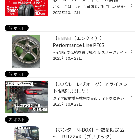
こんにちは、いつも当店をご利用いただきましてありがとうございます。 コクピット・タイヤ館では、ブリヂストンタイヤをお得に買える！ スーパータイヤセールを開催いたします！ ブリヂストンのタイヤを4本ご購入で最大20,000OFF！ タイヤをお得にご購入頂けるチャンスです！ 夏タイヤの交換やスタ...
2025年10月23日
【ENKEI（エンケイ）】
Performance Line PF05
～ENKEIの伝統を受け継ぐ ５スポークホイール～ 高度な設計技術と最新製法により高い次元でバランスを整えたホイールです。 サイズ：19ｘ8.0 5/114.3 45 カラー：ダークシルバー
2025年10月22日
【スバル レヴォーグ】アライメン
ト調整しました！
タイヤ館前橋荒牧店のwebサイトをご覧いただきまして誠にありがとうございます。 今回はスバルのステーションワゴン 【レヴォーグ】のアライメント調整のご紹介です。 こちらのおクルマ ・前輪 トー ・前輪 キャンバー ・後輪 トー 計 ３か所が調整可能となっております。 ・後輪の調整 まずは後輪...
2025年10月22日
【ホンダ N-BOX】～数量限定品
～ BLIZZAK（ブリザック）