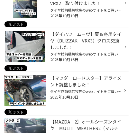
VRX2 取り付けました！
タイヤ館前橋荒牧店のwebサイトをご覧いただきまして誠にありがとうございます。 今回はホンダの軽自動車 【N-BOX】の冬用タイヤ新品交換のご紹介です。 少しばかり冬タイヤ装着は早い感じも致しますが、気づいてみたら既に１０月。 気候に惑わされておりますが、冬までもう目前でした(；´∀｀） さ...
2025年10月19日
【ダイハツ ムーヴ】夏＆冬用タイ
ヤ（BLIZZAK VRX3）クロス交換
しました！
タイヤ館前橋荒牧店のwebサイトをご覧いただきまして誠にありがとうございます。 今回はダイハツの軽自動車 【ムーヴ】のタイヤ＆ホイールのクロス交換のご紹介です。 ・「クロス交換」とは？ まずは「クロス交換」とは、、 まず、純正と同じインチでお好みのアルミホイールをお選びいただき 使用期...
2025年10月16日
【マツダ ロードスター】アライメ
ント調整しました！
タイヤ館前橋荒牧店のwebサイトをご覧いただき誠にありがとうございます。 今回は【マツダ ロードスター】のアライメント調整のご紹介です。 以前も同車種の調整を実施しましたが ロードスターは調整箇所が多く 【前輪】トー・キャスター・キャンバー 【後輪】トー・キャンバー 計５か所が調整可能...
2025年10月10日
【MAZDA 2】オールシーズンタイ
ヤ MULTI WEATHER2（マルチ