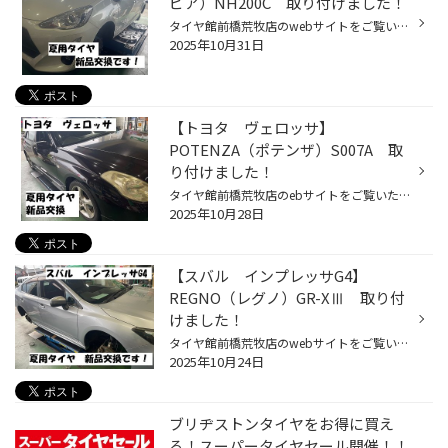
ピア）NH200C 取り付けました！
タイヤ館前橋荒牧店のwebサイトをご覧いただきまして誠にありがとうございます。 今回はトヨタのハイブリッドカー 【アクア】の夏用タイヤ交換のご紹介です。 タイヤの摩耗と劣化を指摘されてのご来店です。 実際にタイヤを確認してみると、、 全体的にタイヤがすり減っている事と共に、同じく全体...
2025年10月31日
【トヨタ ヴェロッサ】
POTENZA（ポテンザ）S007A 取
り付けました！
タイヤ館前橋荒牧店のebサイトをご覧いただき誠にありがとうございます。 今回はトヨタのセダン【ヴェロッサ】の夏用タイヤ新品交換のご紹介です。 前回交換時より、かなり年数が経過したという事での交換です。 交換前のタイヤは、、 あまり距離を乗らないので、ミゾはしっかりと残っているのです...
2025年10月28日
【スバル インプレッサG4】
REGNO（レグノ）GR-XⅢ 取り付
けました！
タイヤ館前橋荒牧店のwebサイトをご覧いただき誠にありがとうございます。 今回は【スバル インプレッサ G4】の夏用タイヤ 新品交換のご紹介です。 前回タイヤ交換をしてから、かなり年数が経過したという事での交換となります。 お取り付けするタイヤは、、 ブリヂストンのプレミアム・コンフォー...
2025年10月24日
ブリヂストンタイヤをお得に買え
る！スーパータイヤセール開催！！