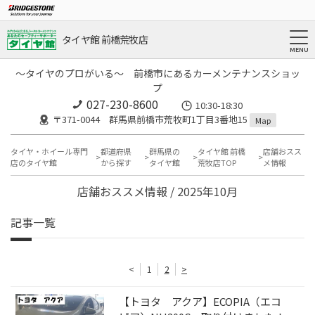
タイヤ館 前橋荒牧店
～タイヤのプロがいる～ 前橋市にあるカーメンテナンスショッ
プ
027-230-8600
10:30-18:30
〒371-0044 群馬県前橋市荒牧町1丁目3番地15
Map
タイヤ・ホイール専門
都道府県
群馬県の
タイヤ館 前橋
店舗おスス
店のタイヤ館
から探す
タイヤ館
荒牧店TOP
メ情報
店舗おススメ情報 / 2025年10月
記事一覧
<
1
2
>
【トヨタ アクア】ECOPIA（エコ