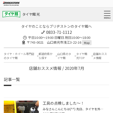
タイヤ館 光
タイヤのことならブリヂストンのタイヤ館へ
0833-71-1112
平日10:00〜19:00 日曜日.祝日10:00〜18:00
〒743-0021 山口県光市浅江3-22-16
Map
タイヤ・ホイール専門店
都道府県か
山口県のタ
タイヤ館
店舗おスス
のタイヤ館
ら探す
イヤ館
光TOP
メ情報
店舗おススメ情報 / 2020年7月
記事一覧
工具の点検しました〜！
みなさんこんにちは(^^) 先日、タイヤを外す時に使いますインパクトレンチの点検をしました。 分解して内部を清掃してグリスアップ！ これでパワーアップ間違いなし、これでみなさんのお車のカーメンテナンスの お手伝いもバッチリ(^^) 何事も定期的に点検は大切ですね！！ タイヤ館光ではみなさん...