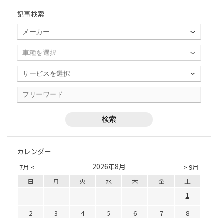
記事検索
カレンダー
2026年8月
7月 <
> 9月
日
月
火
水
木
金
土
1
2
3
4
5
6
7
8