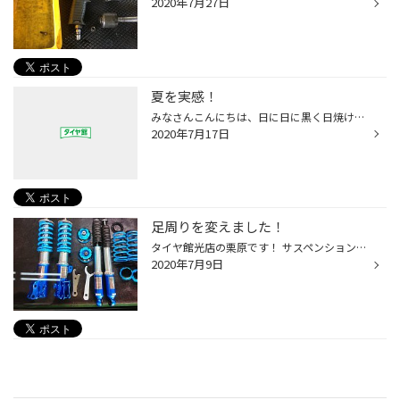
2020年7月27日
夏を実感！
みなさんこんにちは、日に日に黒く日焼けしているさかもとです(^^) 昨日の夕方、自宅近くにてヒグラシが鳴いておりました！ もう夏かなと思いつつ階段を登っていると踊り場に今度は コクワガタが！ もう夏も始まったのかな？ 本格的に暑くなる前に家のエアコンの掃除をしなければ(涙) 家のエアコン...
2020年7月17日
足周りを変えました！
タイヤ館光店の栗原です！ サスペンションと比べると乗り心地とハンドリングが良くなりました。 後は、減衰を調整して乗り心地良くしていきたいと思います サスペンションを変えて思ったのが、足周りは大事な部品だと思いました(^ ^) お乗りになられてるお車で、乗り心地がふわふわしてきたりガシガ...
2020年7月9日