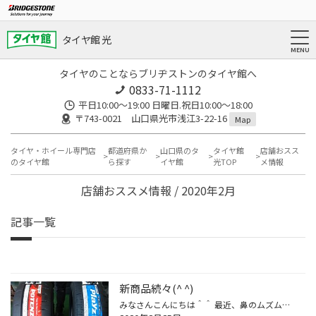
タイヤ館 光
タイヤのことならブリヂストンのタイヤ館へ
0833-71-1112
平日10:00〜19:00 日曜日.祝日10:00〜18:00
〒743-0021 山口県光市浅江3-22-16
Map
タイヤ・ホイール専門店
都道府県か
山口県のタ
タイヤ館
店舗おスス
のタイヤ館
ら探す
イヤ館
光TOP
メ情報
店舗おススメ情報 / 2020年2月
記事一覧
新商品続々(^ ^)
みなさんこんにちは＾＾ 最近、鼻のムズムズが止まらないさかもとデス(*_*) 新商品のプレイズPX-RVIIとポテンザRE-71RS入荷しました^ ^ これから夏用タイヤ履き替えシーズンもやってきます、 あなたのタイヤ選びお手伝いします!! お気軽にご相談ください(^^)