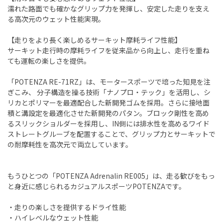
濡れた路面でも確かなグリップ力を発揮し、安定した走りを支え
る高次元のウェット性能実現。
【走りをより長く楽しめるサーキット摩耗ライフ性能】
サーキット走行時の摩耗ライフを従来品から向上し、走行を重ね
ても運転の楽しさを提供。
「POTENZA RE-71RZ」は、モータースポーツで培った知見を注
ぎこみ、 分子構造を操る技術「ナノプロ・テック」を活用し、シ
リカとポリマーを最適配合した新開発ゴムを採用。さらに接地面
積と溝設定を最適化させた新開発のパタン。ブロック剛性を高め
るスリックショルダーを採用し、IN側には排水性を高めるワイド
ストレートグルーブを配置することで、グリップ力とサーキットで
の耐摩耗性を高次元で両立しています。
もうひとつの「POTENZA Adrenalin RE005」は、走る歓びをもっ
と身近に感じられるカジュアルスポーツPOTENZAです。
・走りの楽しさを提供するドライ性能
・ハイレベルなウェット性能