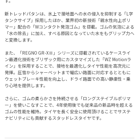
す。
新トレッドパタンは、氷上で接地面への水の侵入を抑制する「L字
タンクサイプ」採用したほか、業界初の新技術「親水性向上ポリ
マー」配合の「Wコンタクト発泡ゴム」を搭載。ゴムの気泡による
「水の除去」に加え、すべる原因となっていた水をもグリップ力へ
と変換します。
また、「REGNO GR-XⅢ」シリーズに搭載されているケースライ
ン最適化技術をブリザック用にカスタマイズした「WZ Motionラ
イン」を採用することで、接地を最適化しタイヤ性能を高次元に
発揮。圧雪からシャーベットまで幅広い路面に対応するとともに
ウェットブレーキ性能を向上し、ドライ路面での高い静粛性・乗
り心地を提供します。
さらに、ゴムの柔らかさを持続させる「ロングステイブルポリマ
ー」を使いこなすことで、4年使用後でも従来品の新品時を超える
ゴムの性能を維持。タイヤを長く安全に使用頂けることでサステ
ナビリティにも貢献するスタッドレスタイヤです。