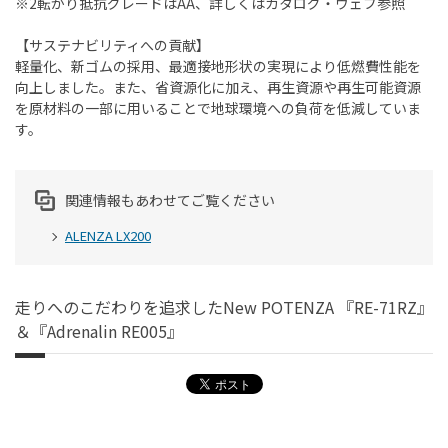
※2転がり抵抗グレードはAA、詳しくはカタログ・ウェブ参照
【サステナビリティへの貢献】
軽量化、新ゴムの採用、最適接地形状の実現により低燃費性能を
向上しました。また、省資源化に加え、再生資源や再生可能資源
を原材料の一部に用いることで地球環境への負荷を低減していま
す。
関連情報もあわせてご覧ください
ALENZA LX200
走りへのこだわりを追求したNew POTENZA 『RE-71RZ』
＆『Adrenalin RE005』