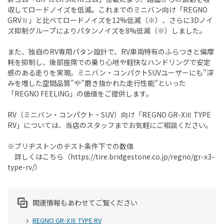
収してロードノイズを低減。これまでのミニバン向け「REGNO
GRVⅡ」と比べてロードノイズを12%低減（※）、さらに3Dノイ
ズ抑制グループによりパタンノイズを8%低減（※）しました。
また、独自のRV専用パタン設計で、RV車両特有のふらつきと偏摩
耗を抑制し、後部座席での乗り心地や軽快なハンドリングで安定
感のある走りを実現。ミニバン・コンパクトSUVユーザーにも”深
みを増した空間品質”や”磨き抜かれた走行性能”といった
「REGNO FEELING」の価値をご提供します。
RV（ミニバン・コンパクト・SUV）向け「REGNO GR-XⅢ TYPE
RV」については、当店のスタッフまでお気軽にご相談ください。
※ブリヂストンのテスト条件下での数値
詳しくはこちら（https://tire.bridgestone.co.jp/regno/gr-x3-
type-rv/）
関連情報もあわせてご覧ください
REGNO GR-XⅢ TYPE RV