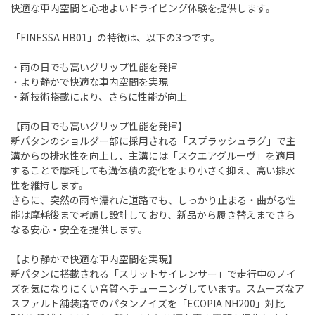
快適な車内空間と心地よいドライビング体験を提供します。
「FINESSA HB01」の特徴は、以下の3つです。
・雨の日でも高いグリップ性能を発揮
・より静かで快適な車内空間を実現
・新技術搭載により、さらに性能が向上
【雨の日でも高いグリップ性能を発揮】
新パタンのショルダー部に採用される「スプラッシュラグ」で主
溝からの排水性を向上し、主溝には「スクエアグルーヴ」を適用
することで摩耗しても溝体積の変化をより小さく抑え、高い排水
性を維持します。
さらに、突然の雨や濡れた道路でも、しっかり止まる・曲がる性
能は摩耗後まで考慮し設計しており、新品から履き替えまでさら
なる安心・安全を提供します。
【より静かで快適な車内空間を実現】
新パタンに搭載される「スリットサイレンサー」で走行中のノイ
ズを気になりにくい音質へチューニングしています。スムーズなア
スファルト舗装路でのパタンノイズを「ECOPIA NH200」対比