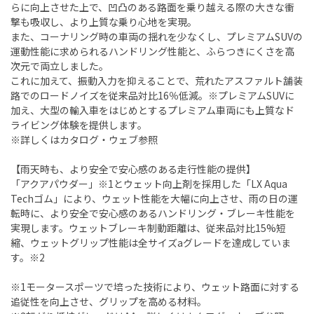
らに向上させた上で、凹凸のある路面を乗り越える際の大きな衝
撃も吸収し、より上質な乗り心地を実現。
また、コーナリング時の車両の揺れを少なくし、プレミアムSUVの
運動性能に求められるハンドリング性能と、ふらつきにくさを高
次元で両立しました。
これに加えて、振動入力を抑えることで、荒れたアスファルト舗装
路でのロードノイズを従来品対比16％低減。※プレミアムSUVに
加え、大型の輸入車をはじめとするプレミアム車両にも上質なド
ライビング体験を提供します。
※詳しくはカタログ・ウェブ参照
【雨天時も、より安全で安心感のある走行性能の提供】
「アクアパウダー」※1とウェット向上剤を採用した「LX Aqua
Techゴム」により、ウェット性能を大幅に向上させ、雨の日の運
転時に、より安全で安心感のあるハンドリング・ブレーキ性能を
実現します。ウェットブレーキ制動距離は、従来品対比15%短
縮、ウェットグリップ性能は全サイズaグレードを達成していま
す。※2
※1モータースポーツで培った技術により、ウェット路面に対する
追従性を向上させ、グリップを高める材料。