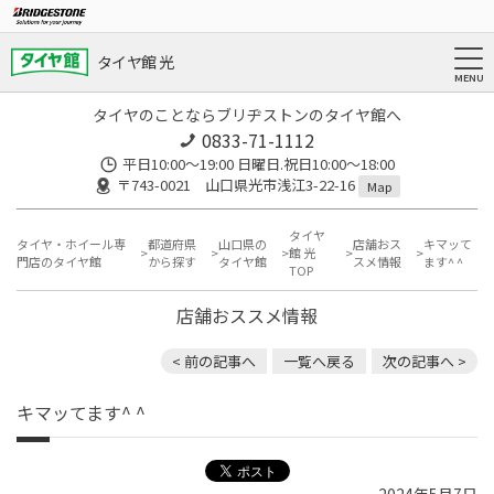
タイヤ館 光
タイヤのことならブリヂストンのタイヤ館へ
0833-71-1112
平日10:00〜19:00 日曜日.祝日10:00〜18:00
〒743-0021 山口県光市浅江3-22-16
Map
タイヤ
タイヤ・ホイール専
都道府県
山口県の
店舗おス
キマッて
館 光
門店のタイヤ館
から探す
タイヤ館
スメ情報
ます^ ^
TOP
店舗おススメ情報
< 前の記事へ
一覧へ戻る
次の記事へ >
キマッてます^ ^