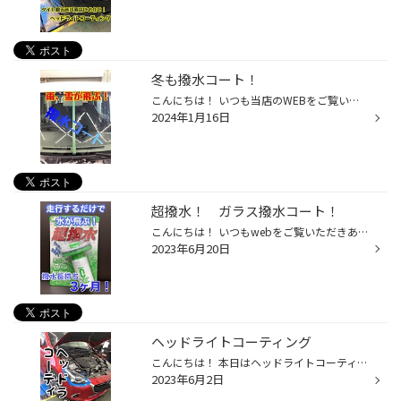
冬も撥水コート！
こんにちは！ いつも当店のWEBをご覧いただきありがとうございます☆、 皆さんは今の時期撥水コートしてますか？ なかなか寒くてできていないという方！ タイヤ館五所川原店ではできます！ 撥水コーティングをして雪も雨も飛ばしちゃいましょ！ 料金 フロントガラス 1000円 全面 3000円 皆様のご来店...
2024年1月16日
超撥水！ ガラス撥水コート！
こんにちは！ いつもwebをご覧いただきありがとうございます♪ 本日は！安くて！性能も良くて！施工も簡単なスーパーアイテムを紹介します！ それはこちら！ シャアラスター ゼロウィンドウスプラッシュ です！ 走行するだけでどんどん水が飛んでいきます！ 施工も簡単！ あらかじめガラスの砂や汚れ...
2023年6月20日
ヘッドライトコーティング
こんにちは！ 本日はヘッドライトコーティングの作業をしたので紹介します！ 車種はデミオです 下の画像はコーティング前の画像です ヘッドライトの上の辺りがだいぶ霞んでいます｡ﾟ(ﾟ´Д｀ﾟ)ﾟ｡ このヘッドライトを タイヤ館五所川原店でコーティングすると！ ここまでキレイになりました！＼(^ω^)／ ...
2023年6月2日