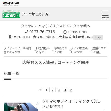
タイヤ館 五所川原
タイヤのことならブリヂストンのタイヤ館へ
0173-26-7715
10:30～19:00
〒037-0004 青森県五所川原市大字唐笠柳字藤巻546-4
Map
タイヤ・ホイール専門
都道府県か
青森県のタ
タイヤ館 五所
店舗おスス
店のタイヤ館
ら探す
イヤ館
川原TOP
メ情報
店舗おススメ情報 / コーティング関連
記事一覧
<
1
2
3
4
>
クルマのボディコーティングで美し
さが長持ち！