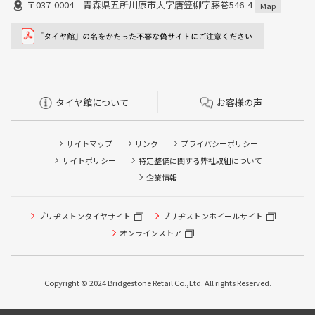
〒037-0004 青森県五所川原市大字唐笠柳字藤巻546-4
Map
タイヤ館について
お客様の声
サイトマップ
リンク
プライバシーポリシー
サイトポリシー
特定整備に関する弊社取組について
企業情報
ブリヂストンタイヤサイト
ブリヂストンホイールサイト
タイヤ点検・安全点検/タイヤ履き替え/オイル交換/その他
ピット作業の予約
オンラインストア
クローク契約会員専用タイヤ履き替え※タイヤ履き替えを
希望のクローク契約会員の方はこちらを選択ください
Copyright © 2024 Bridgestone Retail Co.,Ltd. All rights Reserved.
本日のタイヤ履き替え順番待ち予約 ※クローク契約会員の
方はご利用いただけません