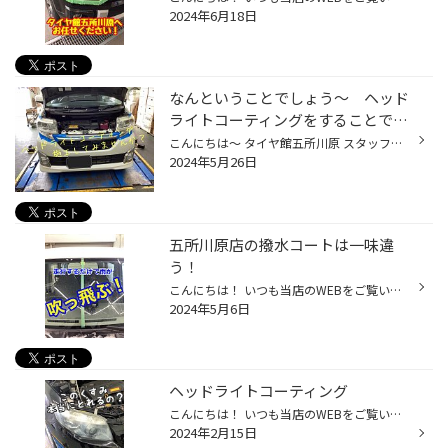
2024年6月18日
なんということでしょう〜 ヘッド
ライトコーティングをすることで…
こんにちは〜 タイヤ館五所川原 スタッフ成田です 最近暖かかったり肌寒かったりと私自身体調不良続きです 皆様は体調大丈夫ですか？ なんと今回はヘッドライトコーティングについてお話しさせて頂きます♪ 皆様お車のヘッドライトは黄ばみやくすみ ライト点けるとなんか暗いな〜？っと思った事あり...
2024年5月26日
五所川原店の撥水コートは一味違
う！
こんにちは！ いつも当店のWEBをご覧いただきありがとうございます♪ 皆さんは撥水コートしてますか？ 桜も散ってきて 次は梅雨が来ます！ 雨降りの運転、少しでも楽に安全にするために 撥水コートしませんか？ タイヤ館五所川原店の撥水コートはびっくりするくらい吹っ飛びます！ 気になる方は是非...
2024年5月6日
ヘッドライトコーティング
こんにちは！ いつも当店のWEBをご覧いただきありがとうございます 今回はヘッドライトコーティング！ 写真でもわかるくすみ具合！ 今回はこのヘッドライトを綺麗にして行きます！ 施工後がこちら！⤵︎ くすみがなくなりとても綺麗になりました！ 今回の施工時間は40分程度 料金は3300円！ オイル交...
2024年2月15日