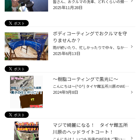
皆さん、おクルマの洗車、どれくらいの頻度でされてますか？ お忙しい毎日の中で、ずっとキレイに保つのは至難の業ではないでしょうか？ それでも、なるべくクルマはキレイに保ちたいというお客様にオススメなサービス 今回は、おクルマの「ボディコーティング」のご紹介です。 ボディコーティング...
2025年11月28日
ボディコーティングでおクルマを守
りませんか？
雨が続いたり、忙しかったりで中々、なかなか細目に洗車ができない、 でもクルマはキレイに保ちたいというお客様にオススメの 「ボディコーティング」サービスのご紹介です。 是非、タイヤ館でおクルマのボディコーティングをしませんか？ コクピット・タイヤ館のボディーコーティングがおススメ！ ...
2025年6月13日
〜樹脂コーティングで黒光に〜
こんにちは〜(^O^) タイヤ館五所川原のWEBを ご覧頂きありがとうございます^ ^ 今回は、樹脂コーティングについてです。 お車の樹脂部分にも コーティングがあるのをご存知ですか？ 樹脂部分っと言ってもピンとこない方が多いと思います 皆様に是非お伝えしたくスタッフの車を借りて コーティングを...
2024年9月8日
マジで綺麗になる！ タイヤ館五所
川原のヘッドライトコート！
こんにちは！ いつも当店のWEBをご覧いただきありがとうございます♪ 今回はヘッドライトコートの紹介です！ 今回は デリカD:5のヘッドライトをコーティングします！ 料金 3300円 時間 車種、状態によって異なりますが1時間〜2時間程度 下の画像が施工前の画像です 結構黄ばみがでてますね〜 この黄...