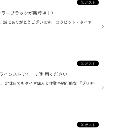
〈限定カラーブラックが新登場！〉
いつも当店webをご回覧いただき、誠にありがとうございます。 コクピット・タイヤ館より、ホイールご検討中のお客様へ 特別なご案内です。 RAYS TE37SONIC SL に特別仕様がラインナップ TE37SONIC SL TK・CP version Super Lap（SL）が示す、研ぎ澄まされた走りのための思想を宿した VOLK RACING TE...
ラインストア』 ご利用ください。
こんにちは タイヤ館五所川原です。 定休日でもタイヤ購入＆作業予約可能な 『ブリヂストンオンラインストア』 ご利用ください。 下記のリンクからご利用ください。