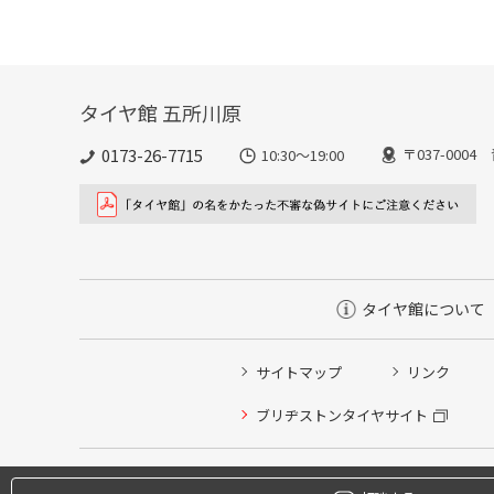
タイヤ館 五所川原
0173-26-7715
〒037-00
10:30～19:00
タイヤ館について
サイトマップ
リンク
タイヤ点検・安全点検/タイヤ履き替え/オイル交換/その
ブリヂストンタイヤサイト
クローク契約会員専用タイヤ履き替え※タイヤ履き替えを
本日のタイヤ履き替え順番待ち予約 ※クローク契約会員