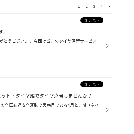
<
1
2
3
4
>
す。
いつも当店をご利用いただきありがとうございます 今回は当店のタイヤ保管サービス「タイヤクローク」のご紹介です シーズンオフのタイヤ、どうしてますか？ ガレージや物置きなど収納場所がある場合は良いのですが、軒先で雨ざらしになっていませんか？ ・・・タイヤ屋としては結構悲しい光景です ...
クピット・タイヤ館でタイヤ点検しませんか？
4月8日は「タイヤの日」です。 春の全国交通安全運動の実施月である4月と、輪（タイヤ）のイメージで8の語呂合わせで 一般社団法人日本自動車タイヤ協会（JATMA）が定めた記念日です。 こちらのタイヤの日に合わせて、コクピット・タイヤ館では『タイヤ点検・空気の補充強化』を行います！ 【どうし...