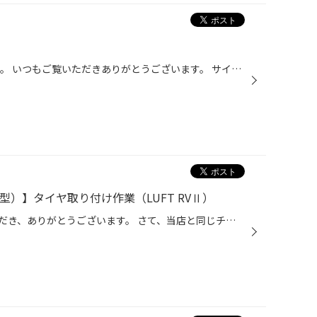
こんにちは タイヤ館五所川原です。 いつもご覧いただきありがとうございます。 サイズが合えばラッキー(^^)/ 越年品などのすこ～しワケありなタイヤを お得なアウトレット品としてご奉仕しております！！ 一部冬タイヤもございます(^^)/ 良いものをお安く～(#^^#) 在庫限りのアウトレット品やお買...
5G型）】タイヤ取り付け作業（LUFT RVⅡ）
日頃より、タイヤ館をご利用いただき、ありがとうございます。 さて、当店と同じチェーン店の近隣タイヤ館店舗で作業いたしましたタイヤ取り付け作業をご紹介します。 （WEB掲載をご快諾いただきましたお客様！大変感謝しております。 いつもご愛顧いただき誠にありがとうございます！！） おクルマ...