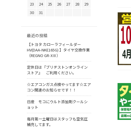
23
24
25
26
27
28
29
30
31
最近の投稿
【トヨタ カローラフィールダー
HV(DAA-NKE165G) 】タイヤ交換作業
（REGNO GR-XⅢ）
定休日は『ブリヂストンオンライン
ストア』 ご利用ください。
☆エアコンガス点検やってます☆エア
コン関連のお知らせです！！
日産 モコにウルト添加剤クールシ
ョット
毎月第一土曜日はスタッフも空気圧
補充してます。