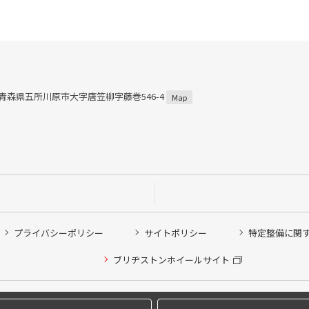
04 青森県五所川原市大字唐笠柳字藤巻546-4
Map
プライバシーポリシー
サイトポリシー
特定整備に関
他ピット作業の予約
ブリヂストンホイールサイト
希望のクローク契約会員の方はこちらを選択ください
の方はご利用いただけません
Copyright © 2024 Bridgestone Retail Co.,Ltd. All rights Reserved.