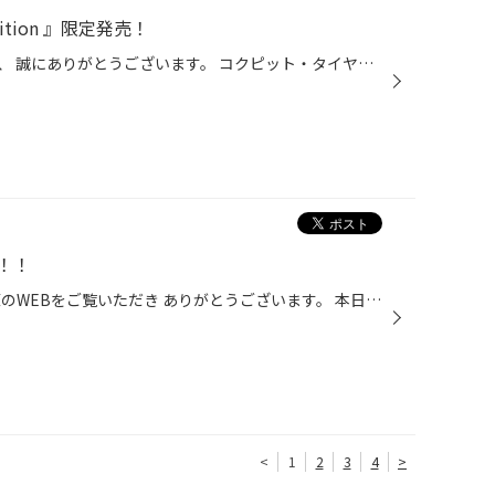
 Edition 』限定発売！
いつも当店webをご回覧いただき、 誠にありがとうございます。 コクピット・タイヤ館より、 20インチホイールをご検討中の お客様へ特別なご案内です。 コクピット・タイヤ館のみで手に入る限定仕様 「AME SHALLEN LX Black Edition」 深みあるブラックを基調とした特別仕上げで、 最新ミニバン・セ...
！！
こんにちは！！ タイヤ館五所川原のWEBをご覧いただき ありがとうございます。 本日はお得がいっぱい メンテナンスパックを ご紹介します。 オイル交換と言えば４０００～５０００km走行後か 年間走行距離が少ない方なら半年に一回のペースでの 交換が一般的だと思いますが、 ( ﾟДﾟ) オイル交換忘れ...
<
1
2
3
4
>