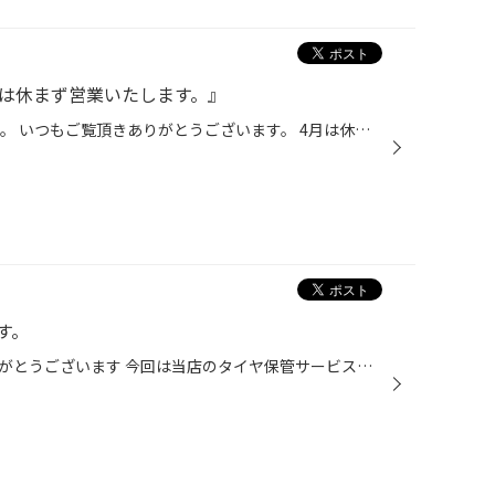
月は休まず営業いたします。』
こんにちは タイヤ館五所川原です。 いつもご覧頂きありがとうございます。 4月は休まず営業いたします。 営業時間 10：30 ～ 19：00まで 皆様のご来店心よりお待ちしております。
す。
いつも当店をご利用いただきありがとうございます 今回は当店のタイヤ保管サービス「タイヤクローク」のご紹介です シーズンオフのタイヤ、どうしてますか？ ガレージや物置きなど収納場所がある場合は良いのですが、軒先で雨ざらしになっていませんか？ ・・・タイヤ屋としては結構悲しい光景です ...