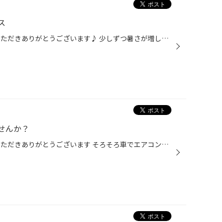
ス
こんにちは！ いつもwebをご覧いただきありがとうございます♪ 少しずつ暑さが増してきてます！ 車のエアコンの冷却性能を向上させる商品を紹介します！ こちらはWAKO'S パワーエアコンプラスという商品です 効果 エアコン使用時の燃費向上 エアコンの静粛性向上 冷却能力の向上 本日はムーヴに入れ...
せんか？
こんにちは！ いつもwebをご覧いただきありがとうございます そろそろ車でエアコンを使うようになってきていると思います エアコンのつけ始め 送風口から嫌な臭いしてませんか？ もしかすると！ エアコンフィルターにゴミやほこり等が溜まっているかもしれません！ エアコンフィルターとは、空気中...