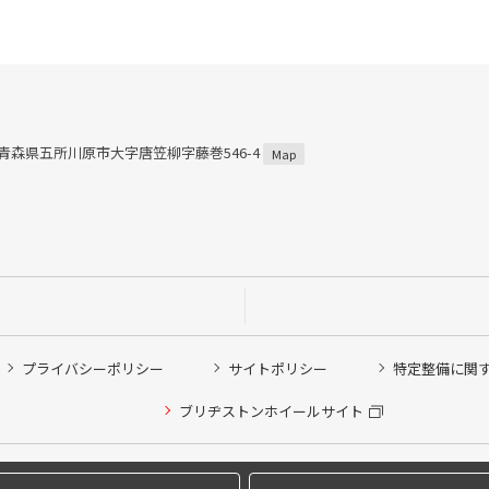
04 青森県五所川原市大字唐笠柳字藤巻546-4
Map
プライバシーポリシー
サイトポリシー
特定整備に関
他ピット作業の予約
ブリヂストンホイールサイト
希望のクローク契約会員の方はこちらを選択ください
の方はご利用いただけません
Copyright © 2024 Bridgestone Retail Co.,Ltd. All rights Reserved.