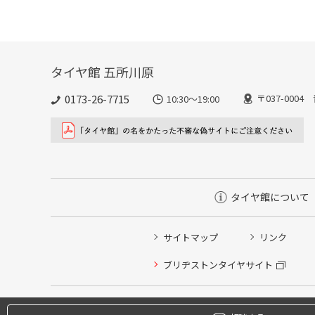
タイヤ館 五所川原
0173-26-7715
〒037-00
10:30～19:00
タイヤ館について
サイトマップ
リンク
タイヤ点検・安全点検/タイヤ履き替え/オイル交換/その
ブリヂストンタイヤサイト
クローク契約会員専用タイヤ履き替え※タイヤ履き替えを
本日のタイヤ履き替え順番待ち予約 ※クローク契約会員