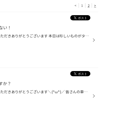
<
1
2
>
ない！
こんにちは！ いつもwebをご覧いただきありがとうございます 本日は珍しいものがタイヤに刺さっていたので紹介します それは！ こちらです！ んー これはなんなのでしょう笑 この長い棒の正体はわかりませんが こんなにも大きいものが稀に刺さることがあります(◞‸◟) 今回の場合だと横に刺さっていて...
ますか？
こんにちは！ いつもwebをご覧いただきありがとうございます＼(^ω^)／ 皆さんの車にドライブレコーダーはついていますか？ コロナが落ち着いてきて外出することが増えてきたと思います そんな時、事故や煽り運転などの被害にあった場合 証拠がないとどうしようもなりません｡ﾟ(ﾟ´Д｀ﾟ)ﾟ｡ 自分の身を...