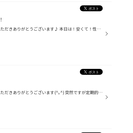
！
こんにちは！ いつもwebをご覧いただきありがとうございます♪ 本日は！安くて！性能も良くて！施工も簡単なスーパーアイテムを紹介します！ それはこちら！ シャアラスター ゼロウィンドウスプラッシュ です！ 走行するだけでどんどん水が飛んでいきます！ 施工も簡単！ あらかじめガラスの砂や汚れ...
こんにちは！ いつもwebをご覧いただきありがとうございます(^｡^) 突然ですが定期的にお車の点検してますか？ 今年は色々なところにお出かけする方が多いと思います お出かけした時に限ってパンクやバーストが！｡ﾟ(ﾟ´Д｀ﾟ)ﾟ｡ タイヤ溝が少なかったりヒビが入ってたりするとバーストする危険性があり...