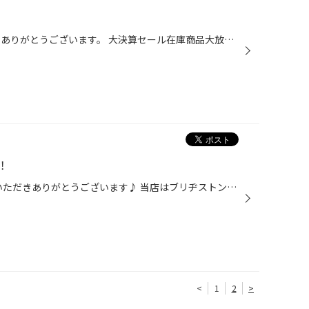
いつも当店のWEBをご覧いただきありがとうございます。 大決算セール在庫商品大放出！！！ タイヤホイールはもちろんカー用品もお買い得！ インチアップ・ローダウンをご検討中の方やドラレコをご検討中の方も 決算価格でお買い得プライスとなっております！ この機会をお見逃しなくお気軽にご来店...
！
こんにちは！ いつもWEBをご覧いただきありがとうございます♪ 当店はブリヂストンタイヤの専門店ですが、お買い得タイヤも 取り扱っております！ その名も「デイトンDT30」！ ブリヂストンタイヤ専門店限定のオリジナルタイヤです！ 上記以外にも他サイズもあり、価格もリーズナブルとなっておりま...
<
1
2
>