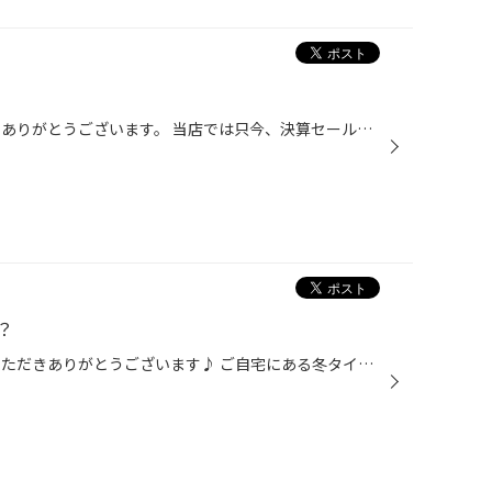
いつも当店のWEBをご覧いただきありがとうございます。 当店では只今、決算セールを開催しております！ タイヤホイールはもちろんカー用品までお買い得プライスにて大放出中！ そろそろドラレコを買い替えご検討中の方へ ドラレコもお買い得プライスにて大放出中！ 各種メーカー取り扱い、最新機種...
？
こんにちは！ いつもwebをご覧いただきありがとうございます♪ ご自宅にある冬タイヤの溝が減ってたり年数が古くなっていませんか？ 今一度確認お願いします>_< 残り一週間で冬タイヤが値上がりしてしまいます｡ﾟ(ﾟ´Д｀ﾟ)ﾟ｡ 値上がりする前に！購入をおすすめします！ 値上がり前の大決算セールも開催...