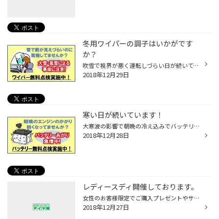
冬用ワイパーの調子はいかがです
か？
吹雪で視界が悪く運転しづらい日が続いてますね！ 冬ワイパーに交換したけどイマイチ拭き取りが悪かったり ワイパー本体の端が凍って吹きムラや吹き残しなどの 症状は出ていませんか？ 雪の日の視界確保のために新品ワイパーへ交換をおすすめします。
2018年12月29日
寒い日が続いています！
大寒波の影響で朝晩の冷え込みでバッテリーの調子が 悪くなり、前の日まで普通にかかっていたエンジンも 突然かからないというトラブルも増えてきています。 今ご使用中のバッテリーは大丈夫ですか？ バッテリーの寿命は３～４年となっております。 お正月休み中のトラブル防止のために一度、点検し...
2018年12月28日
レディースディ開催しております。
女性のお客様限定でご購入プレゼントやサービスをご用意！ 初めての方もお気軽にご来店ください。 特典①エンジンオイル交換がお得な女性限定価格に！ 特典②オイル交換された女性のお客様には ちょっとうれしい美容グッズをプレゼント！ 特典③愛車のヘッドライトコーティングで くすんだヘッドライト...
2018年12月27日