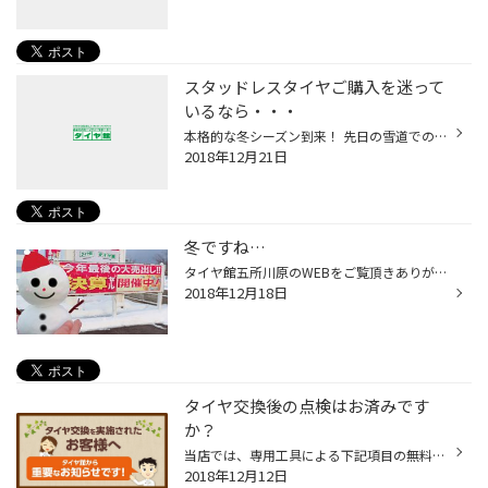
スタッドレスタイヤご購入を迷って
いるなら・・・
本格的な冬シーズン到来！ 先日の雪道でのスタッドレスタイヤの効きはいかがでしたか？ 運転していて「ヒヤッ」とされた方、現在ご使用中の スタッドレスタイヤは何年ご使用されてますか？ タイヤの残り溝やゴムの硬さは大丈夫ですか？ 轍でハンドルがとられたりクルマがふらついてませんか？ など...
2018年12月21日
冬ですね…
タイヤ館五所川原のWEBをご覧頂きありがとうございます！! 久々の更新となってしまいました…(´･ω･｀) 今年は雪が降らないのかと思いきや… これでもか!!と言うくらいに一気に降り、一気に寒くなりましたね!!(+o+)!! 毎日の雪かきも大変な時期ですよね… そして、朝と夜は一層冷え込み、道路がツルツル...
2018年12月18日
タイヤ交換後の点検はお済みです
か？
当店では、専用工具による下記項目の無料点検・調整を実施中！！ ○空気圧調整 ○ナット増し締め ○硬度チェック ○残溝チェック “自宅でタイヤ交換された方”に安心出来ると大好評の このサービス☆ 当店が初めてというお客様にも多くご利用頂いております(*^^) お気軽にご来店ください★ 特に空気圧は、...
2018年12月12日