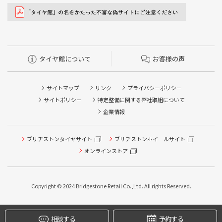
タイヤ館について
お客様の声
サイトマップ
リンク
プライバシーポリシー
サイトポリシー
特定整備に関する弊社取組について
企業情報
ブリヂストンタイヤサイト
ブリヂストンホイールサイト
タイヤ点検・安全点検/タイヤ履き替え/オイル交換/その他
ピット作業の予約
オンラインストア
クローク契約会員専用タイヤ履き替え※タイヤ履き替えを
希望のクローク契約会員の方はこちらを選択ください
Copyright © 2024 Bridgestone Retail Co.,Ltd. All rights Reserved.
本日のタイヤ履き替え順番待ち予約 ※クローク契約会員の
方はご利用いただけません
相談する
予約する