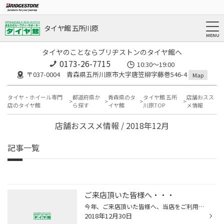
タイヤ館 五所川原
タイヤのことならブリヂストンのタイヤ館へ
0173-26-7715
10:30～19:00
〒037-0004 青森県五所川原市大字唐笠柳字藤巻546-4
Map
タイヤ・ホイール専門
都道府県か
青森県のタ
タイヤ館 五所
店舗おスス
店のタイヤ館
ら探す
イヤ館
川原TOP
メ情報
店舗おススメ情報 / 2018年12月
記事一覧
ご来店頂いた皆様へ・・・
今年、ご来店頂いた皆様へ、当店をご利用頂き誠に ありがとうございました。 来年もより一層、皆様のカーライフのお手伝いを スタッフ一丸となって取り組んでいきますので 宜しくお願いいたします。 年明けは１月４日より営業となります。 スタッフ一同皆様のご来店をお待ちしております。
2018年12月30日