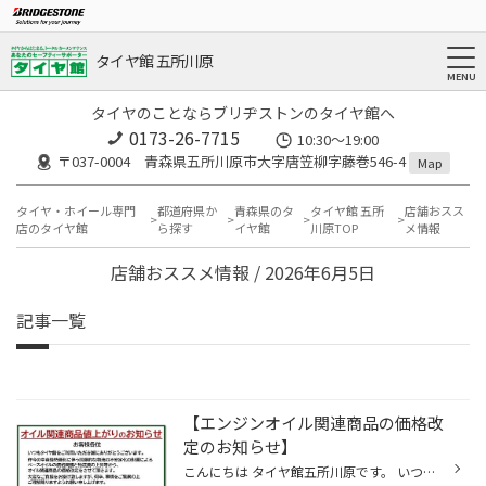
タイヤ館 五所川原
タイヤのことならブリヂストンのタイヤ館へ
0173-26-7715
10:30～19:00
〒037-0004 青森県五所川原市大字唐笠柳字藤巻546-4
Map
タイヤ・ホイール専門
都道府県か
青森県のタ
タイヤ館 五所
店舗おスス
店のタイヤ館
ら探す
イヤ館
川原TOP
メ情報
店舗おススメ情報 / 2026年6月5日
記事一覧
【エンジンオイル関連商品の価格改
定のお知らせ】
こんにちは タイヤ館五所川原です。 いつもご覧頂きありがとうございます。 ２０２６年６月９日（火）より 改定価格でのご案内となります。 つきましてはメンテナンスパックの 価格も改定となります。 ご不便、ご迷惑をおかけいたしますが、 ご理解賜りますようお願い申し上げます。