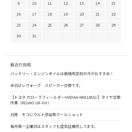
9
10
11
12
13
14
15
16
17
18
19
20
21
22
23
24
25
26
27
28
29
30
31
最近の投稿
バッテリー・エンジンオイルは価格改定前の今がおすすめ！
本日はレヴォーグ スピーカー交換です。
【トヨタ カローラフィールダーHV(DAA-NKE165G) 】タイヤ交換
作業（REGNO GR-XⅢ）
日産 モコにウルト添加剤クールショット
毎月第一土曜日はスタッフも空気圧補充してます。