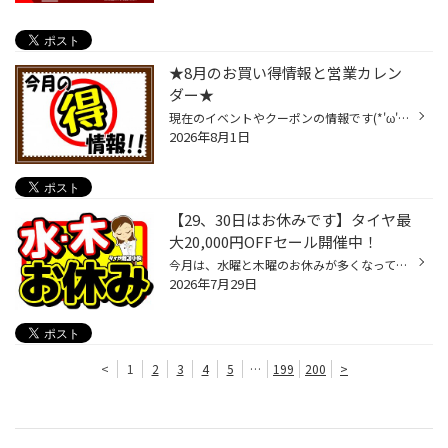
★8月のお買い得情報と営業カレン
ダー★
現在のイベントやクーポンの情報です(*'ω'*) ★ イベント情報 ★ スーパータイヤセール 《 7月9日（木）～8月9日（日）まで 》 詳細⇒【 セール特設ページ 】 、【 WEBチラシ 】 ★ クーポン情報 ★ 車検3ヶ月前予約で 2,000円OFF 《 8月31日（月）まで 》 詳細⇒【 クーポンページ 】 ★ 500円割引券 発行...
2026年8月1日
【29、30日はお休みです】タイヤ最
大20,000円OFFセール開催中！
今月は、水曜と木曜のお休みが多くなっております。 お急ぎのところご不便をおかけいたしますが、金曜以降のご来店を心よりお待ちしております！ セール開催中です！ タイヤ最大20,000円OFFの【 スーパータイヤセール 】開催中です！ 9月からタイヤの価格改定が決定しておりますので、その前にお得...
2026年7月29日
<
1
2
3
4
5
…
199
200
>