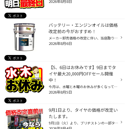
2026年8月8日
バッテリー・エンジンオイルは価格
改定前の今がおすすめ！
メーカー卸売価格の改定に伴い、当店取り扱いの一部のバッテリー・エンジンオイルの価格改定を 9/1より随時実施させていただきます。 現状の価格改定前の価格での対応については、各製品の値上がり前日までの作業実施が対象となっております。 夏休みでお出かけ予定の方や車検に向けて、そろそろ交...
2026年8月6日
【5、6日はお休みです】9日までタ
イヤ最大20,000円OFFセール開催
中！
今月は、水曜と木曜のお休みが多くなっております。 お急ぎのところご不便をおかけいたしますが、金曜以降のご来店を心よりお待ちしております！ セール開催中です！ タイヤ最大20,000円OFFの【 スーパータイヤセール 】開催中です！ 9月からタイヤの価格改定が決定しておりますので、その前にお得...
2026年8月5日
9月1日より、タイヤの価格が改定い
たします。
9月1日（火）より、ブリヂストンの一部タイヤの価格が改定となります。 今年の秋に冬タイヤを買う予定だ 夏タイヤは来年買う予定だ 今年は我慢して来年買おうかな… そんなお客様もぜひ、価格改定前の今！ お見積りだけでもしてみませんか！？ 9日（日）までセール開催中！ タイヤ最大20,000円OFFの...
2026年8月4日