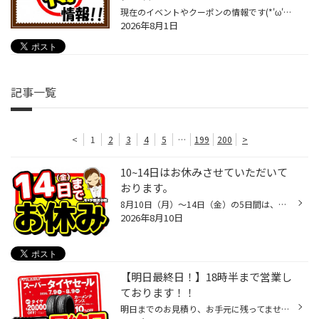
現在のイベントやクーポンの情報です(*'ω'*) ★ イベント情報 ★ スーパータイヤセール 《 7月9日（木）～8月9日（日）まで 》 詳細⇒【 セール特設ページ 】 、【 WEBチラシ 】 ★ クーポン情報 ★ 車検3ヶ月前予約で 2,000円OFF 《 8月31日（月）まで 》 詳細⇒【 クーポンページ 】 ★ 500円割引券 発行...
2026年8月1日
記事一覧
<
1
2
3
4
5
…
199
200
>
10~14日はお休みさせていただいて
おります。
8月10日（月）～14日（金）の5日間は、苫小牧のタイヤ館2店舗とも、お盆休みとなっております。 15日（土）からは【 夏のメンテナンスフェア 】開催！！ お得なメンテナンスパックもご用意しています(*'ω'*) メールやLINEでご相談も受け付けております！ ご回答は15日（土）以降、順次行います。 【...
2026年8月10日
【明日最終日！】18時半まで営業し
ております！！
明日までのお見積り、お手元に残ってませんか！？ まだお悩みでしたら、明日もう一度ご相談に来てください！！！ お待ちしております！！！ セールは明日終了です！ 【 タイヤ最大20,000円引きクーポン 】も明日で終了となります！ 在庫があれば即交換可能！ とりあえず買って、後日交換ももちろん...