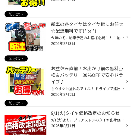
新車の冬タイヤはタイヤ館にお任せ
☆配達無料です(*'ω'*)
今年の冬に納車予定のお客様必見！！！ 納車前にディーラー様・販売店様に無料（※）で配達いたします！！ ※苫小牧市内に限ります。 納車がまだ先のお客様もご安心ください。 配達するまで当店でお預かりもいたします！！ お得に買える今のうちに準備するのがオススメですよ(*'ω'*)
2026年8月3日
お盆休み直前！お出かけ前の無料点
検＆バッテリー30％OFFで安心ドラ
イブ♪
もうすぐお盆休みですね！ ドライブで遠出や帰省の計画を立てている方も多いのではないでしょうか(*'ω'*)？ しかし…楽しい連休中、最も多いトラブルをご存知ですか？ 実は、JAFの救援依頼で圧倒的に多いのが《 バッテリーあがり 》なんです(>_<) こんな方は要注意！ 「最近エンジンのかかりが鈍いか...
2026年8月2日
9/1(火)タイヤ価格改定のお知らせ
9/1(火)より、ブリヂストンのタイヤ出荷価格の改定に伴い、17インチ以下の 国内市販用タイヤ(夏/冬)の価格改定を実施させていただきます。 ※価格改定前の価格での対応については、8/31(月)までの作業実施が対象となっております。 ※商品によって改定率等が異なります。価格改定についてはこちらをご...
2026年8月1日