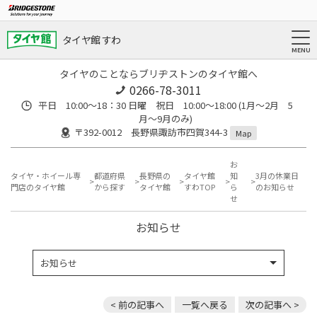
タイヤ館 すわ
タイヤのことならブリヂストンのタイヤ館へ
0266-78-3011
平日 10:00〜18：30 日曜 祝日 10:00〜18:00 (1月〜2月 5
月〜9月のみ)
〒392-0012 長野県諏訪市四賀344-3
Map
お
タイヤ・ホイール専
都道府県
長野県の
タイヤ館
知
3月の休業日
門店のタイヤ館
から探す
タイヤ館
すわTOP
ら
のお知らせ
せ
お知らせ
お知らせ
< 前の記事へ
一覧へ戻る
次の記事へ >