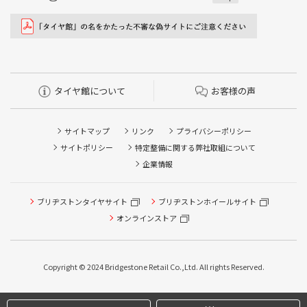
タイヤ館について
お客様の声
サイトマップ
リンク
プライバシーポリシー
サイトポリシー
特定整備に関する弊社取組について
企業情報
ブリヂストンタイヤサイト
ブリヂストンホイールサイト
オンラインストア
タイヤ点検・安全点検/タイヤ履き替え/オイル交換/その他
ピット作業の予約
Copyright © 2024 Bridgestone Retail Co.,Ltd. All rights Reserved.
クローク契約会員専用タイヤ履き替え※タイヤ履き替えを
希望のクローク契約会員の方はこちらを選択ください