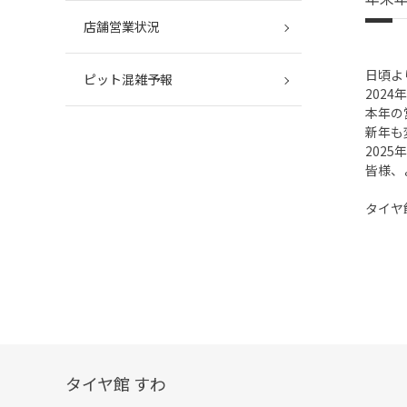
店舗営業状況
日頃よ
ピット混雑予報
202
本年の
新年も
202
皆様、
タイヤ
タイヤ館 すわ