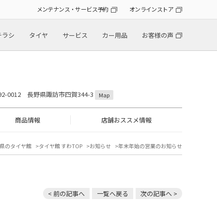
メンテナンス・サービス予約
オンラインストア
チラシ
タイヤ
サービス
カー用品
お客様の声
92-0012 長野県諏訪市四賀344-3
Map
商品情報
店舗おススメ情報
県のタイヤ館
タイヤ館 すわTOP
お知らせ
年末年始の営業のお知らせ
< 前の記事へ
一覧へ戻る
次の記事へ >