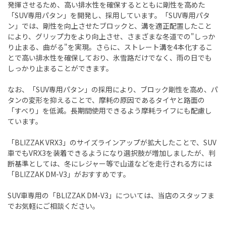
発揮させるため、高い排水性を確保するとともに剛性を高めた
「SUV専用パタン」を開発し、採用しています。「SUV専用パタ
ン」では、剛性を向上させたブロックと、溝を適正配置したこと
により、グリップ力をより向上させ、さまざまな冬道での"しっか
り止まる、曲がる"を実現。さらに、ストレート溝を4本化するこ
とで高い排水性を確保しており、氷雪路だけでなく、雨の日でも
しっかり止まることができます。
なお、「SUV専用パタン」の採用により、ブロック剛性を高め、パ
タンの変形を抑えることで、摩耗の原因であるタイヤと路面の
「すべり」を低減。長期間使用できるよう摩耗ライフにも配慮し
ています。
「BLIZZAK VRX3」のサイズラインアップが拡大したことで、SUV
車でもVRX3を装着できるようになり選択肢が増加しましたが、判
断基準としては、冬にレジャー等で山道などを走行される方には
「BLIZZAK DM-V3」がおすすめです。
SUV車専用の「BLIZZAK DM-V3」については、当店のスタッフま
でお気軽にご相談ください。