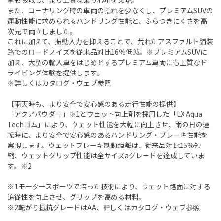
撃も吸収し、より上質な乗り心地を実現。
また、コーナリング時の車両の揺れを少なくし、プレミアムSUVの
運動性能に求められるハンドリング性能と、ふらつきにくさを高
次元で両立しました。
これに加えて、振動入力を抑えることで、荒れたアスファルト舗装
路でのロードノイズを従来品対比16％低減。※プレミアムSUVに
加え、大型の輸入車をはじめとするプレミアム車両にも上質なド
ライビング体験を提供します。
※詳しくはカタログ・ウェブ参照
【雨天時も、より安全で安心感のある走行性能の提供】
「アクアパウダー」※1とウェット向上剤を採用した「LX Aqua
Techゴム」により、ウェット性能を大幅に向上させ、雨の日の運
転時に、より安全で安心感のあるハンドリング・ブレーキ性能を
実現します。ウェットブレーキ制動距離は、従来品対比15%短
縮、ウェットグリップ性能は全サイズaグレードを達成していま
す。※2
※1モータースポーツで培った技術により、ウェット路面に対する
追従性を向上させ、グリップを高める材料。
※2転がり抵抗グレードはAA、詳しくはカタログ・ウェブ参照