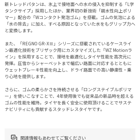
新トレッドパタンは、氷上で接地面への水の侵入を抑制する「L字
タンクサイプ」採用したほか、業界初の新技術「親水性向上ポリ
マー」配合の「Wコンタクト発泡ゴム」を搭載。ゴムの気泡による
「水の除去」に加え、すべる原因となっていた水をもグリップ力へ
と変換します。
また、「REGNO GR-XⅢ」シリーズに搭載されているケースライ
ン最適化技術をブリザック用にカスタマイズした「WZ Motionラ
イン」を採用することで、接地を最適化しタイヤ性能を高次元に
発揮。圧雪からシャーベットまで幅広い路面に対応するとともに
ウェットブレーキ性能を向上し、ドライ路面での高い静粛性・乗
り心地を提供します。
さらに、ゴムの柔らかさを持続させる「ロングステイブルポリマ
ー」を使いこなすことで、4年使用後でも従来品の新品時を超える
ゴムの性能を維持。タイヤを長く安全に使用頂けることでサステ
ナビリティにも貢献するスタッドレスタイヤです。
関連情報もあわせてご覧ください