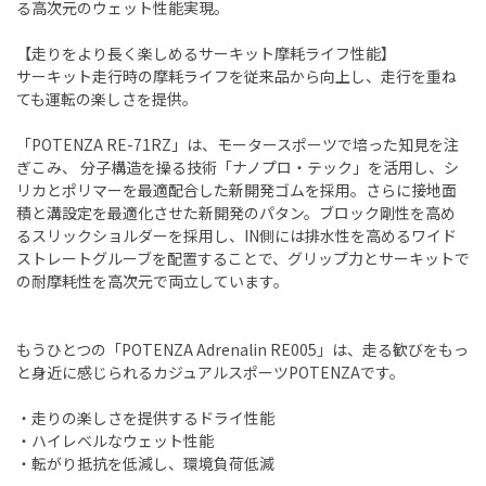
る高次元のウェット性能実現。
【走りをより長く楽しめるサーキット摩耗ライフ性能】
サーキット走行時の摩耗ライフを従来品から向上し、走行を重ね
ても運転の楽しさを提供。
「POTENZA RE-71RZ」は、モータースポーツで培った知見を注
ぎこみ、 分子構造を操る技術「ナノプロ・テック」を活用し、シ
リカとポリマーを最適配合した新開発ゴムを採用。さらに接地面
積と溝設定を最適化させた新開発のパタン。ブロック剛性を高め
るスリックショルダーを採用し、IN側には排水性を高めるワイド
ストレートグルーブを配置することで、グリップ力とサーキットで
の耐摩耗性を高次元で両立しています。
もうひとつの「POTENZA Adrenalin RE005」は、走る歓びをもっ
と身近に感じられるカジュアルスポーツPOTENZAです。
・走りの楽しさを提供するドライ性能
・ハイレベルなウェット性能
・転がり抵抗を低減し、環境負荷低減