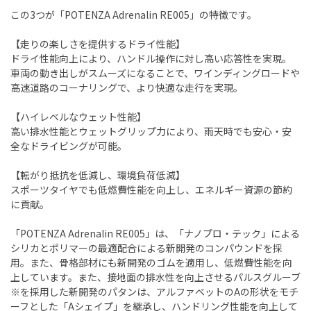
この3つが「POTENZA Adrenalin RE005」の特徴です。
【走りの楽しさを提供するドライ性能】
ドライ性能向上により、ハンドル操作に対し高い応答性を実現。
車両の動き出しがスムーズになることで、ワインディングロードや
高速道路のコーナリングで、より快適な走行を実現。
【ハイレベルなウェット性能】
高い排水性能とウェットグリップ力により、雨天時でも安心・安
全なドライビングが可能。
【転がり抵抗を低減し、環境負荷低減】
スポーツタイヤでも低燃費性能を向上し、エネルギー資源の節約
に貢献。
「POTENZA Adrenalin RE005」は、「ナノプロ・テック」による
シリカとポリマーの最適配合による新開発のコンパウンドを採
用。また、骨格部材にも新開発のゴムを適用し、低燃費性能を向
上しています。また、接地面の排水性を向上させるパルスグルーブ
※を採用した新開発のパタンは、アルファベットのAの形状をモチ
ーフとした「Aシェイプ」を継承し、ハンドリング性能を向上して