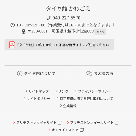
タイヤ館 かわごえ
049-227-5570
10：30～19：00（作業受付は18：30までとなります。）
〒350-0031 埼玉県川越市小仙波688
Map
タイヤ館について
お客様の声
サイトマップ
リンク
プライバシーポリシー
サイトポリシー
特定整備に関する弊社取組について
企業情報
ブリヂストンタイヤサイト
ブリヂストンホイールサイト
タイヤ点検・安全点検/タイヤ履き替え/オイル交換/その他
ピット作業の予約
オンラインストア