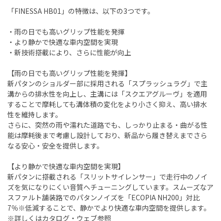
「FINESSA HB01」の特徴は、以下の3つです。
・雨の日でも高いグリップ性能を発揮
・より静かで快適な車内空間を実現
・新技術搭載により、さらに性能が向上
【雨の日でも高いグリップ性能を発揮】
新パタンのショルダー部に採用される「スプラッシュラグ」で主
溝からの排水性を向上し、主溝には「スクエアグルーヴ」を適用
することで摩耗しても溝体積の変化をより小さく抑え、高い排水
性を維持します。
さらに、突然の雨や濡れた道路でも、しっかり止まる・曲がる性
能は摩耗後まで考慮し設計しており、新品から履き替えまでさら
なる安心・安全を提供します。
【より静かで快適な車内空間を実現】
新パタンに搭載される「スリットサイレンサー」で走行中のノイ
ズを気になりにくい音質へチューニングしています。スムーズなア
スファルト舗装路でのパタンノイズを「ECOPIA NH200」対比
7％※低減することで、静かでより快適な車内空間を提供します。
※詳しくはカタログ・ウェブ参照