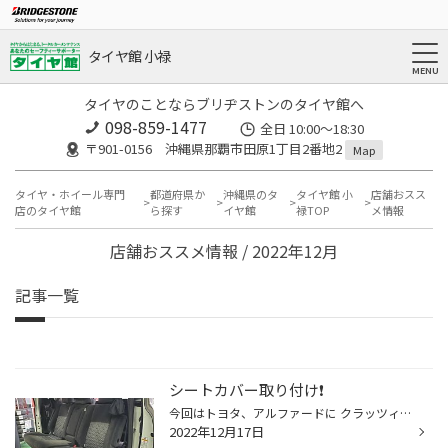
タイヤ館 小禄
タイヤのことならブリヂストンのタイヤ館へ
098-859-1477
全日 10:00～18:30
〒901-0156 沖縄県那覇市田原1丁目2番地2
Map
タイヤ・ホイール専門
都道府県か
沖縄県のタ
タイヤ館 小
店舗おスス
店のタイヤ館
ら探す
イヤ館
禄TOP
メ情報
店舗おススメ情報 / 2022年12月
記事一覧
シートカバー取り付け❗️
今回はトヨタ、アルファードに クラッツィオのリアルレザーの シートカバーの取り付けを行いました^_^ シートカバーの 見積もり、交換はぜひタイヤ館へ
2022年12月17日