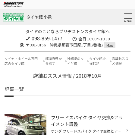
タイヤ館 小禄
タイヤのことならブリヂストンのタイヤ館へ
098-859-1477
全日 10:00～18:30
〒901-0156 沖縄県那覇市田原1丁目2番地2
Map
タイヤ・ホイール専門
都道府県か
沖縄県のタ
タイヤ館 小
店舗おスス
店のタイヤ館
ら探す
イヤ館
禄TOP
メ情報
店舗おススメ情報 / 2018年10月
記事一覧
フリードスパイク タイヤ交換&アラ
イメント調整
ホンダ フリードスパイク タイヤ交換とアライメント調整の為入庫です(´∀｀)✨ タイヤ交換の依頼で最初来店して頂いたのですが、タイヤの状況を確認するとタイヤが片減りしててアライメントの話をさせて頂きましたところ作業となりました！ありがとうございますm(_ _)m タイヤはブリヂストンの"疲れ...