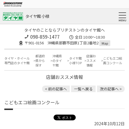
タイヤ館 小禄
タイヤのことならブリヂストンのタイヤ館へ
098-859-1477
全日 10:00～18:30
〒901-0156 沖縄県那覇市田原1丁目2番地2
Map
都道府
沖縄県
店舗お
タイヤ・ホイール
タイヤ館
こどもエコ絵
県から
のタイ
ススメ
専門店のタイヤ館
小禄TOP
画コンクール
探す
ヤ館
情報
店舗おススメ情報
< 前の記事へ
一覧へ戻る
次の記事へ >
こどもエコ絵画コンクール
2024年10月12日