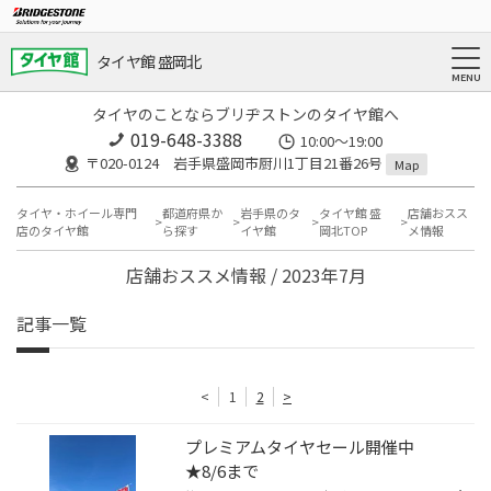
タイヤ館 盛岡北
タイヤのことならブリヂストンのタイヤ館へ
019-648-3388
10:00～19:00
〒020-0124 岩手県盛岡市厨川1丁目21番26号
Map
タイヤ・ホイール専門
都道府県か
岩手県のタ
タイヤ館 盛
店舗おスス
店のタイヤ館
ら探す
イヤ館
岡北TOP
メ情報
店舗おススメ情報 / 2023年7月
記事一覧
<
1
2
>
プレミアムタイヤセール開催中
★8/6まで