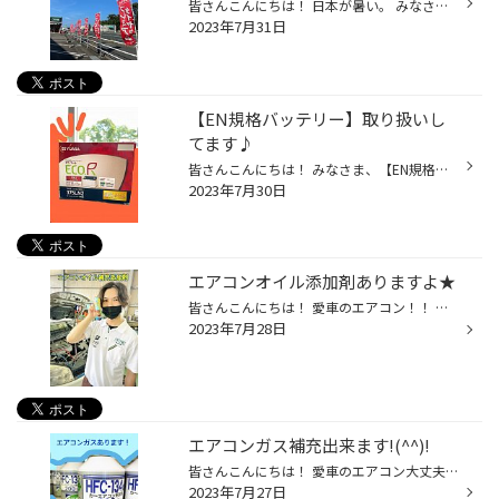
皆さんこんにちは！ 日本が暑い。 みなさま体調崩されてませんか？？ 私の知り合いも熱中症になった方も(T_T) めまいや立ちくらみ・生あくび・大量の汗など、 症状が出たら注意してください。 酷くなってくると・・・ 頭痛・嘔吐・倦怠感・集中力低下・痙攣などになるようです。 くれぐれもお気を付...
2023年7月31日
【EN規格バッテリー】取り扱いし
てます♪
皆さんこんにちは！ みなさま、【EN規格バッテリー】知ってますか？ 最近増えてるバッテリーです！！ トヨタ車を中心に【EN規格バッテリー】が搭載されているようです！！ JIS規格（日本工業規格）からEN規格（欧州統一規格）になっても、 日本車の気候風土と使用環境に対応した設計で多くの日本車...
2023年7月30日
エアコンオイル添加剤ありますよ★
皆さんこんにちは！ 愛車のエアコン！！ 冷えてますか？？ ちょっと冷えがイマイチ・・・と感じたら、 こちらもおススメです★ 【自動車用エアコンオイル補充添加剤】 ※ハイブリッド車は施工出来ません コンプレッサー用のオイル。 古くなってきて潤滑効率が落ちているかもしれません！！ 動きが悪く...
2023年7月28日
エアコンガス補充出来ます!(^^)!
皆さんこんにちは！ 愛車のエアコン大丈夫ですか？ タイヤ館盛岡北【エアコンガス】補充出来ます!(^^)! ※ハイブリッド車は施工出来ません エアコンガスは使用すると減るものではありませんが、 年数などですこしずつ抜ける場合もあるんですよ～(>_<) そんな時は【エアコンガス】を補充してあげまし...
2023年7月27日