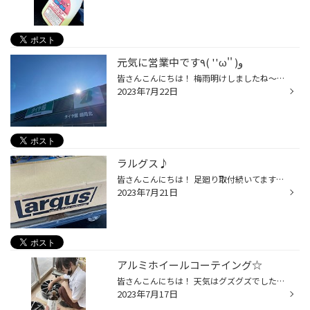
元気に営業中です٩( ''ω'' )و
皆さんこんにちは！ 梅雨明けしましたね～ ３０℃越えが続きそうです！！ 皆様熱中症対策してくださいね！！ バッテリーのご相談が多くなってきました～ しっかり点検するのでお気軽にご相談ください(^^)/ トラブル回避！！ 早めの休憩と、早めのご相談を★ ご来店お待ちしてます♪
2023年7月22日
ラルグス♪
皆さんこんにちは！ 足廻り取付続いてます！！ 写真が間に合った分だけ紹介していきます★ 選ばれたのは・・・【ラルグス/スペックＳ】 フロントのタイヤハウスの隙間がリヤより低いことが、 気になるということでご相談くださいました～ ダウンサスから車高調整ｷｯﾄへチェンジ！！ ※取付前。フロント...
2023年7月21日
アルミホイールコーテイング☆
皆さんこんにちは！ 天気はグズグズでしたが、連休最終日です！！ 皆様水分補給忘れずに、楽しんでください！！ さて。 【ホイールコーテイング】やってます！！ ご購入いただいたタイミングでやるのがGOOD★ しっかり作業させていただきました！！ヾ(≧▽≦)ﾉ ホイールの汚れを落としてから・・・ 乾燥...
2023年7月17日