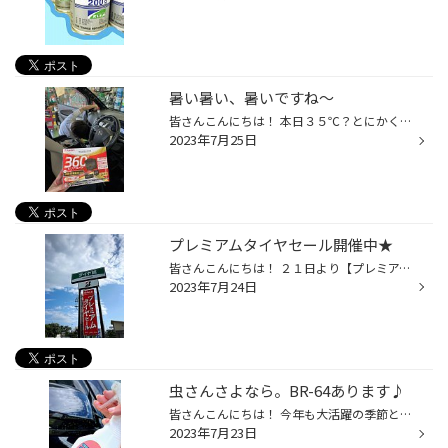
暑い暑い、暑いですね～
皆さんこんにちは！ 本日３５℃？とにかく暑い＼(゜ロ＼)(／ロ゜)／ 皆様いかがお過ごしでしょうか？(笑) ピットスタッフ頑張っております。 暑い中ドラレコ取付作業など・・・ いろいろ取付・・・頑張ってます。 外のお仕事の方・・・無理せず頑張ってくださいネ★ 水分補給忘れずに。 お気軽にご相...
2023年7月25日
プレミアムタイヤセール開催中★
皆さんこんにちは！ ２１日より【プレミアムタイヤセール】開催してますよ～ (*'▽')詳しくはこちらをクリック★ お出掛けの前に、もう一度タイヤの点検を。 夏タイヤ特価品ありますよ～ この機会に是非ご相談ください(*´▽｀*) ご来店お待ちしてます♪
2023年7月24日
虫さんさよなら。BR-64あります♪
皆さんこんにちは！ 今年も大活躍の季節となりました。 じゃん。 この時期、洗車には欠かせない虫汚れ除去剤 【BR-64】 施工は簡単！！ 吹きかけて洗うだけです(^^)/ 夜の高速走行後は・・・＼(゜ロ＼)(／ロ゜)／ 愛車が大変なことになってますね・・・。 スッキリしますよ(*´з`) 是非お試しくださ...
2023年7月23日