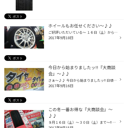
ホイールもお任せください～♪♪
ご好評いただいている～ １６日（土）から開催中のッ!! この冬一番お得な 『大商談会』 ～!! 毎日～たくさんの皆様にご来店いただき～ ありがとうございますッ!! 冬タイヤだけじゃなく～ 冬タイヤとアルミホイールＳＥＴも～ お任せくださいねぇ～♪♪ ↑↑↑ ECO FORME SE-12 ↑↑↑ ECO FORME SE-15 ↑↑↑ B...
2017年9月18日
今日から始まりましたッ!!『大商談
会』～♪♪
さぁ～♪♪ 今日から始まりましたッ!! 日頃、ご愛顧いただいているお客様へ 感謝の気持ちを込めて～!! この冬一番お得な 『大商談会』 ～♪♪ 開店と同時に～!! たくさんご来店頂き、 ありがとうございましたッ!! 中には、WEBを見てご来店いただいた～ お客様もいらっしゃいましたッ!! ありがとうござい...
2017年9月16日
この冬一番お得な『大商談会』～
♪♪
９月１６日（土）～３０日（土）まで～!! 日頃のご愛顧いただいているお客様へ 感謝の気持ちを込めて～!! この冬一番お得な『 大商談会 』 開催しますッ!! 冬が近づいてくると・・・ タイヤが品薄になったりする可能性がございます。 『 今なら 』 ッ!! 性能やご予算に合わせてしっかり選べますッ!!...
2017年9月15日