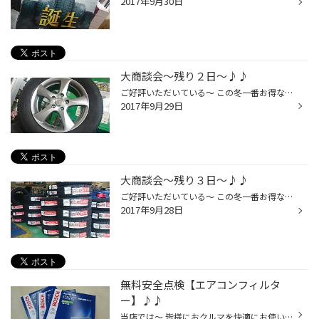
2017年9月30日
大商談会～残り２日～♪♪
ご好評いただいている～ この冬一番お得な『大商談会』～!! 残すところ,あと２日ッ!! 連日,たくさんのご注文・ご相談にご来店いただき, ありがとうございますッ♪♪ 昨日,入荷したタイヤ・ホイール達～!! ↑↑↑ ヴェゼルのお客様へ ↑↑↑ Ｎ-ＢＯＸのお客様へ ↑↑↑ ウィッシュのお客様へ ホイールは,種類が...
2017年9月29日
大商談会～残り３日～♪♪
ご好評いただいている～ この冬一番お得な『 大商談会 』～!! 残すところ,あと３日ッ!! 連日,たくさんのご注文・ご相談にご来店いただき, ありがとうございますッ♪♪ 今日も～!! 皆様にご注文いただいたタイヤ達が～!! どんどん～入荷してきましたぁ～!! 大量のタイヤ達の整理が終わったところに～ッ...
2017年9月28日
無料安全点検【エアコンフィルタ
ー】♪♪
当店では～ 皆様におクルマを快適にお使いいただくためにッ!! 無料でおクルマの点検をさせていただいてますッ!! 『 無料安全点検 』 今日は『 エアコンフィルター 』の ご紹介させていただきますねッ♪♪ エアコンをつけるとイヤな臭いしませんかぁ～?? × エアコンつけると臭い… × エアコンの風量が弱...