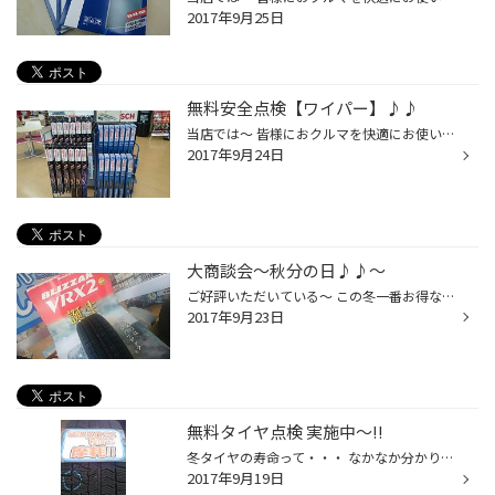
2017年9月25日
無料安全点検【ワイパー】♪♪
当店では～ 皆様におクルマを快適にお使いいただくためにッ!! 無料でおクルマの点検をさせていただいてますッ!! 『 無料安全点検 』 今日は『 ワイパー 』のご紹介させていただきますねッ♪♪ 愛車のワイパーの調子はどうですかぁ～?? ワイパー動かすと… × ムラが出る… × 拭き残しが出る… などなど… ...
2017年9月24日
大商談会～秋分の日♪♪～
ご好評いただいている～ この冬一番お得な 『大商談会』～!! 今日もたくさんのご注文・ご相談にご来店いただき、 ありがとうございましたッ!! ご注文、ご相談の中でも… やっぱり多いのがッ!! BLIZZAK 『VRX2』～!! 本日『VRX2』をご注文いただいたお客様に… 『 俺１人だけ乗るなら何でもイイんだけ...
2017年9月23日
無料タイヤ点検 実施中～!!
冬タイヤの寿命って・・・ なかなか分かりづらいですよね・・・?! そこでッ!! 私達が無料でタイヤ点検,致しますッ!! スタッドレスタイヤは,ゴムのやわらかさが～ 『 命 』 なんですッ!! ↑↑↑ 残溝３０％程度の摩耗!! ↑↑↑ 使用限度（プラットホームの露出）!! ↑↑↑ 劣化によるゴムの硬化!! ↑↑↑ 両片減...
2017年9月19日