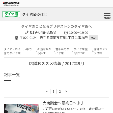
タイヤ館 盛岡北
タイヤのことならブリヂストンのタイヤ館へ
019-648-3388
10:00～19:00
〒020-0124 岩手県盛岡市厨川1丁目21番26号
Map
タイヤ・ホイール専門
都道府県か
岩手県のタ
タイヤ館 盛
店舗おスス
店のタイヤ館
ら探す
イヤ館
岡北TOP
メ情報
店舗おススメ情報 / 2017年9月
記事一覧
<
1
2
>
大商談会～最終日～♪♪
ご好評いただいている～ この冬一番お得な『 大商談会 』～!! 早いもので,今日が最終日ッ!! 連日,たくさんのご注文・ご相談にご来店いただき, ありがとうございますッ♪♪ BLIZZAK 『 VRX2 』 BLIZZAK 『 VRX 』 BLIZZAK 『 DM-V2 』 あなたとあなたの大切なひとを守る。 ご家族・ご友人,そしてご自身...