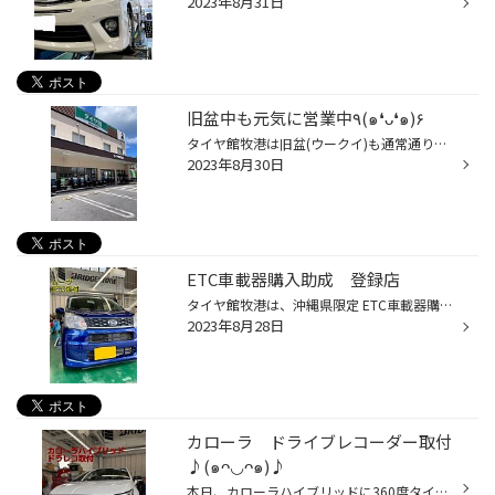
2023年8月31日
旧盆中も元気に営業中٩(๑❛ᴗ❛๑)۶
タイヤ館牧港は旧盆(ウークイ)も通常通り営業致します。 お盆で遠出前に点検はいかがでしょうか！ お待ちしております。
2023年8月30日
ETC車載器購入助成 登録店
タイヤ館牧港は、沖縄県限定 ETC車載器購入助成登録店ですので、2万台に達するか、2024年の3月末までは、ETCが1万円助成が受けれますので、お安くETCがつけれちゃいます。 今回はムーヴに取付しました♪ 車の登録、setupも行いましたので、カードを入れるとすぐに使用できます。 ETCの取付もタイヤ館...
2023年8月28日
カローラ ドライブレコーダー取付
♪(๑ᴖ◡ᴖ๑)♪
本日、カローラハイブリッドに360度タイプのドラレコ取付しました。 当店人気モデル ユピテルの3年保証です。 エンジンを切っても録画ができるキットも使用しました。 ドライブレコーダーの取付もタイヤ館牧港にお任せ下さい★彡