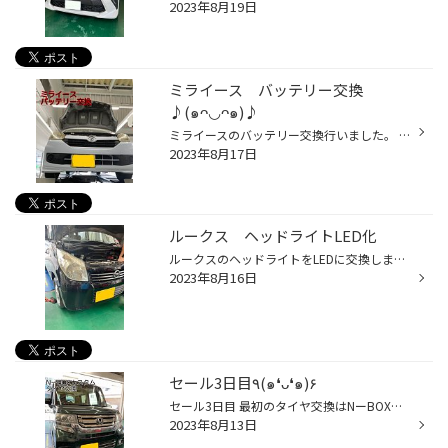
2023年8月19日
ミライース バッテリー交換
♪(๑ᴖ◡ᴖ๑)♪
ミライースのバッテリー交換行いました。 3年経過したバッテリーでテスターで点検すると要交換でした。 交換した商品はエナジーウィズのアイドリングストップ用 8月の20日まではキャンペーン中ですので、バッテリーもお買い求め安くなっていますよ♪(๑ᴖ◡ᴖ๑)♪
2023年8月17日
ルークス ヘッドライトLED化
ルークスのヘッドライトをLEDに交換します。 有名メーカーのPIAA 安心の3年保証です。 かなり明るくなりました。 これで、夜の運転も見やすくなりますね٩(๑❛ᴗ❛๑)۶ LEDのご相談もタイヤ館牧港までお任せ下さい★彡
2023年8月16日
セール3日目٩(๑❛ᴗ❛๑)۶
セール3日目 最初のタイヤ交換はNーBOXカスタムです。 タイヤが変形していました。 あぶないあぶない( ﾟдﾟ) セール対象商品デイトンDT30で交換頂きました。 沖縄の旧盆が来る前に点検お待ちしております٩(๑❛ᴗ❛๑)۶
2023年8月13日