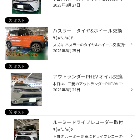
2023年8月27日
ハスラー タイヤ&ホイール交換
٩(๑❛ᴗ❛๑)۶
スズキ ハスラーのタイヤ&ホイール交換頂きました。 ハスラーには少し大きめの16インチでしたので、お客様と相談の上 14インチにダウンさせて頂きました。 タイヤの厚みは大きくなりましたので、乗り心地は良くなっています♪(๑ᴖ◡ᴖ๑)♪ ホイールはブリヂストンのバルミナTR10 タイヤはコスパに優れた...
2023年8月25日
アウトランダーPHEV オイル交換
本日は、三菱のアウトランダーPHEVのエンジンオイル交換を行いました。 オイルを下抜きで抜いていきます。 オイルフィルターも交換します。 タイヤ館牧港では、タイヤだけでなく、エンジンオイルの交換も行っていますよ♪(๑ᴖ◡ᴖ๑)♪
2023年8月24日
ルーミードライブレコーダー取付
٩(๑❛ᴗ❛๑)۶
トヨタ ルーミー 新車にドライブレコーダー前後取付ました٩(๑❛ᴗ❛๑)۶ セルスターのCSー72FH タイヤ館牧港で今、1番売れている商品です。 オススメポイントは タッチパネルで操作がしやすい。 電源がシガーソケットタイプではなく、裏どりタイプなので別途配線が必要ない。 日本製で3年の長期保証 定...