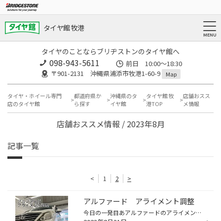
タイヤ館 牧港
タイヤのことならブリヂストンのタイヤ館へ
098-943-5611
前日 10:00〜18:30
〒901-2131 沖縄県浦添市牧港1-60-9
Map
タイヤ・ホイール専門
都道府県か
沖縄県のタ
タイヤ館 牧
店舗おスス
店のタイヤ館
ら探す
イヤ館
港TOP
メ情報
店舗おススメ情報 / 2023年8月
記事一覧
<
1
2
>
アルファード アライメント調整
今日の一発目あアルファードのアライメント調整です٩(๑❛ᴗ❛๑)۶ 左前がかなり外に向いていました。 アライメント調整の後は、オイル交換も行いましたよー♪(๑ᴖ◡ᴖ๑)♪ アライメント調整の事ならタイヤ館牧港にお任せ下さい♪(๑ᴖ◡ᴖ๑)♪