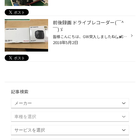
前後録画 ドライブレコーダー(￣^
￣)ゞ
皆様こんにちは、GW突入しましたね(⁎⁍̴̆Ɛ⁍̴̆⁎) タイヤ館牧港は5日以外は空いていますよ〜( ´ ▽ ` ) 本日、前後録画できるドライブレコーダーを取付しました。 カロッツェリアから発売しました、NVーDVR30！ こちらは、バックカメラの映像を録画してくれます。 隣に写っているRDーVRD10は映像分配器...
2018年5月2日
記事検索