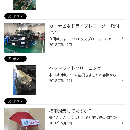
カーナビ＆ドライブレコーダー 取付
(^.^)
今回はフォードのエクスプローラーにカーナビと前後をうつせるバックカメラを取り付けいたしました。 180ミリの通常ナビから、200ミリワイドのタイプを加工して取付です^ ^ 結構濃いフィルムが貼られていましたが、綺麗に後ろもうつりました.°(ಗдಗ。)°.
2018年5月17日
ヘッドライトクリーニング
本日,お車iQでご来店頂きましたお客様から、ヘッドライトクリーニングの依頼を頂きました。だいぶ、くすみが有り夜の運転に支障があるので早速施工( ͡° ͜ʖ ͡°) 施工前↑ 施工後↑ 写真ではあまり違いが分かりずらいですが、だいぶ綺麗になりました！これで夜の運転も安心していただけると思います。
2018年5月11日
梅雨対策してますか？
皆さんこんにちは！ タイヤ館牧港の松田です。 GＷも終わり、普段通りの生活にもだんだんと慣れてきた今日この頃ですね♪ そんな沖縄にも、もうすぐ梅雨がやってきますね！ そうです。たくさん雨が降るはずです！ 雨の日にお車で移動の際に欠かせないのが、ワイパーですよね‼︎ タイヤ館では、タイヤ...
2018年5月10日