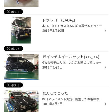
ドラレコー(⁎⁍̴̆Ɛ⁍̴̆⁎)
本日、タントカスタムに前後写せるドライブレコーダーを取付しました。 キャンソニック 2つカメラ付いていますので、カメラを後ろに向けて、前後うつせます(⁎⁍̴̆Ɛ⁍̴̆⁎) 前の画像 後ろの映像 前後同時 電源はシガーソケットを使わず、裏から取っていますので、見栄えも綺麗です( ͡° ͜ʖ ͡°) 配線綺麗...
2018年5月10日
15インチホイールセット(๑>◡<๑)
GWも後半に入り、いかがお過ごしでしょうか？(ﾟωﾟ) タイヤ館牧港は本日も元気に営業しておりますｖ（＾＿＾ｖ）♪ 本日はムーヴへ、2インチアップのホイールセット取付です( ͡° ͜ʖ ͡°) 取付前 取付後 全然違いますね！ スポーティでかなりかっこよくなりました。 ホイールメーカー PIAA クロスマス...
2018年5月5日
なんってこった
昨日アライメント測定、調整したお客様なのですが・・・ タイヤ交換して、三カ月ほどでフロントタイヤのスリップサインが出てヤンバルからの帰宅途中何回も空回りや滑ったりしたとのことでした。 怖くてタイヤ交換とアライメント測定、調整してとお客様もヒヤヒヤしてました。 タイヤ交換は在庫がな...
2018年5月4日