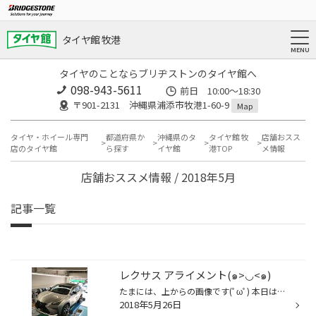
タイヤ館 牧港
タイヤのことならブリヂストンのタイヤ館へ
098-943-5611
前日 10:00〜18:30
〒901-2131 沖縄県浦添市牧港1-60-9
Map
タイヤ・ホイール専門
都道府県か
沖縄県のタ
タイヤ館 牧
店舗おスス
店のタイヤ館
ら探す
イヤ館
港TOP
メ情報
店舗おススメ情報 / 2018年5月
記事一覧
レクサス アライメント(๑>◡<๑)
たまには、上からの画像です(ﾟωﾟ) 本日は、レクサスのNX300H アライメント測定からスタートです。 調整後試乗して、完了です。(๑>◡<๑)
2018年5月26日