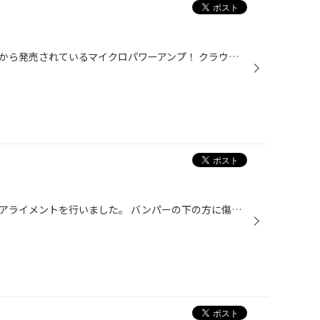
今回、クラウンにビートソニックから発売されているマイクロパワーアンプ！ クラウンのナビは、マルチで交換ができず、音を良くする為にスピーカーを交換しましたがあと一歩音を良くしたいなーと純正ナビでも使えるこちらのアンプを選びました。 この商品コンパクトですが、メチャクチャ音良くなり...
この前、フィットのタイヤ交換とアライメントを行いました。 バンパーの下の方に傷が見えますが、タイヤがパンクしてハンドルを取られてしまい縁石にホイールを当ててしまったらしく、交換して半年もならないタイヤが偏摩耗を起こしていてまずい状態でした。 左前前輪と右前前輪のタイヤの向きが全...