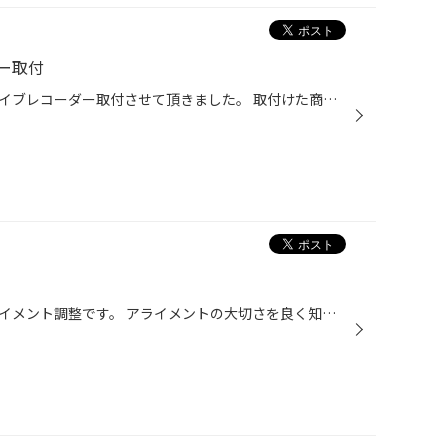
ー取付
今回、ダイハツのキャストにドライブレコーダー取付させて頂きました。 取付けた商品はこちら ドライブレコーダー部門3冠獲得のユピテル Qー30というモデルです。 最大の特徴は360度撮影プラスリアカメラがあるので、後ろも前も横もバッチリ録画します。 しかも煩わしいSDカードのフォーマットも不...
今回は、常連様のアコードのアライメント調整です。 アライメントの大切さを良く知っていまして、何度もアライメント調整刺せて頂いています。 今回は足回りを変更したので、調整しました。 緑のテインの車高調がいい感じです。 最初に潤滑油 ラスペネを吹いておくと、作業がスムーズです。 ハンド...