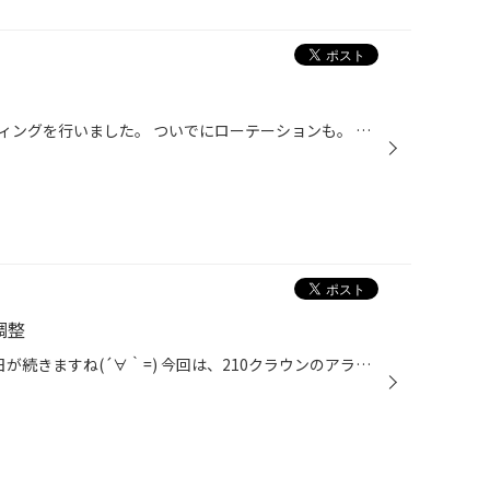
この前、タントの下回りのコーティングを行いました。 ついでにローテーションも。 こちらは施工前。 写真がブレて見えにくいですが、全体に施工後はこんな感じになります。 アンダーコートとは違い、マフラーも施工できるのでオススメですが・・・ 欠点もあり、アンダーコートほどの耐久性はありま...
調整
9月も後半ですが、まだまだ暑い日が続きますね(´∀｀=) 今回は、210クラウンのアライメント調整です。 最近はアライメントが認知されてきていて、どんどん予約が埋まっていきます。 今回のクラウンは車高調で車高を下げたので、調整させていただきました。 アライメント調整の事は、是非タイヤ館牧港...