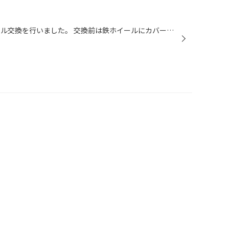
今回は、ホンダ ヴェゼルのホイール交換を行いました。 交換前は鉄ホイールにカバーの状態です。 装着したホイールは ナイトロパワー デリンジャー カラーはブラックメタリックポリッシュ 横からも ホイールの交換だけですが、オフロードっぽくなりかなり印象が変わりました。( ͡° ͜ʖ ͡°) タイヤ館...