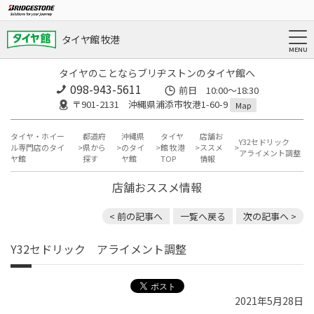
タイヤ館 牧港
タイヤのことならブリヂストンのタイヤ館へ
098-943-5611
前日 10:00〜18:30
〒901-2131 沖縄県浦添市牧港1-60-9
Map
タイヤ・ホイー
都道府
沖縄県
タイヤ
店舗お
Y32セドリック
ル専門店のタイ
県から
のタイ
館 牧港
ススメ
アライメント調整
ヤ館
探す
ヤ館
TOP
情報
店舗おススメ情報
< 前の記事へ
一覧へ戻る
次の記事へ >
Y32セドリック アライメント調整
2021年5月28日