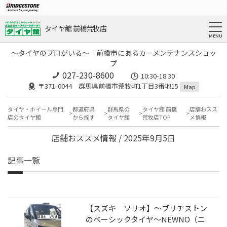
タイヤ館 前橋荒牧店
～タイヤのプロがいる～ 前橋市にあるカーメンテナンスショッ
プ
027-230-8600
10:30-18:30
〒371-0044 群馬県前橋市荒牧町1丁目3番地15
Map
タイヤ・ホイール専門
都道府県
群馬県の
タイヤ館 前橋
店舗おスス
店のタイヤ館
から探す
タイヤ館
荒牧店TOP
メ情報
店舗おススメ情報 / 2025年9月5日
記事一覧
【スズキ ソリオ】～ブリヂストン
のベーシックタイヤ～NEWNO（ニ