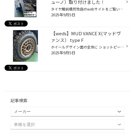
ューノ）取り付けました！
タイヤ館前橋荒牧店のwebサイトをご覧いただき誠にありがとうございます。 今回はスズキのコンパクトカー 【ソリオ】のタイヤ交換のご紹介です。 今回、お付けするタイヤは、、 ブリヂストンのベーシックタイヤ 【NEWNO（ニューノ）】です!(^^)! 基本性能をしっかり確保している事と共に、雨の日の...
2025年9月5日
【weds】MUD VANCE X(マッドヴ
ァンス） type F
ホイールデザイン面の全体に ショットピーニング処理を施すことで 塗装面にザラついた質感を出しております。 艶消しの仕上げでより一層のマット感、無骨感を表現した新しいカラーリングです。 カラー：フリントブロンズ サイズ：16ｘ7.0 5/114.3 35
2025年9月5日
記事検索